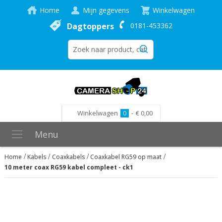
Home
Mijn gegevens
Winkelwagen
Dagtoppers
0181-453362
Winkelwagen
0
-
€ 0,00
Menu
Home
Kabels
Coaxkabels
Coaxkabel RG59 op maat
10 meter coax RG59 kabel compleet - ck1
Ga
naar
het