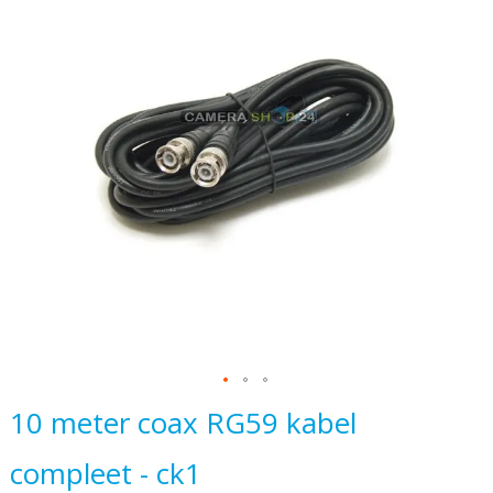
einde
van
de
afbeeldingen-
gallerij
Ga
10 meter coax RG59 kabel
naar
compleet - ck1
het
begin