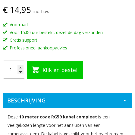
€ 14,95
van
incl. btw.
de
afbeeldingen-
Voorraad
gallerij
Voor 15:00 uur besteld, dezelfde dag verzonden
Gratis support
Professioneel aankoopadvies
Klik en bestel
BESCHRIJVING
Deze
10 meter coax RG59 kabel compleet
is een
veelgekozen lengte voor het aansluiten van een
camerasysteem. De kabel is geschikt voor het overbrengen