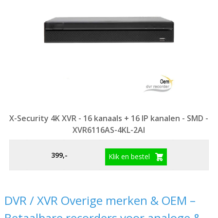
X-Security 4K XVR - 16 kanaals + 16 IP kanalen - SMD -
XVR6116AS-4KL-2AI
399,-
Klik en bestel
DVR / XVR Overige merken & OEM –
Betaalbare recorders voor analoge &