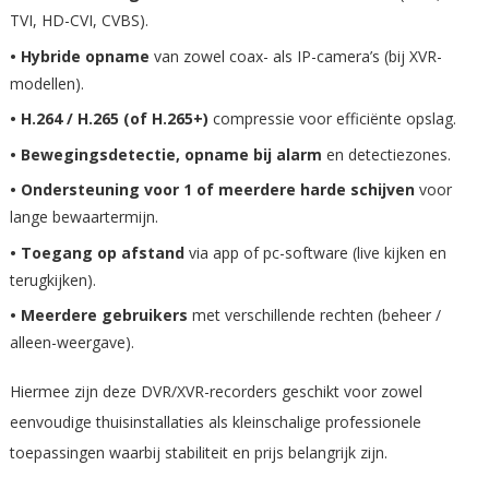
TVI, HD-CVI, CVBS).
• Hybride opname
van zowel coax- als IP-camera’s (bij XVR-
modellen).
• H.264 / H.265 (of H.265+)
compressie voor efficiënte opslag.
• Bewegingsdetectie, opname bij alarm
en detectiezones.
• Ondersteuning voor 1 of meerdere harde schijven
voor
lange bewaartermijn.
• Toegang op afstand
via app of pc-software (live kijken en
terugkijken).
• Meerdere gebruikers
met verschillende rechten (beheer /
alleen-weergave).
Hiermee zijn deze DVR/XVR-recorders geschikt voor zowel
eenvoudige thuisinstallaties als kleinschalige professionele
toepassingen waarbij stabiliteit en prijs belangrijk zijn.