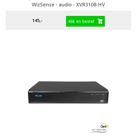
WizSense - audio - XVR3108-HV
145,-
Klik en bestel