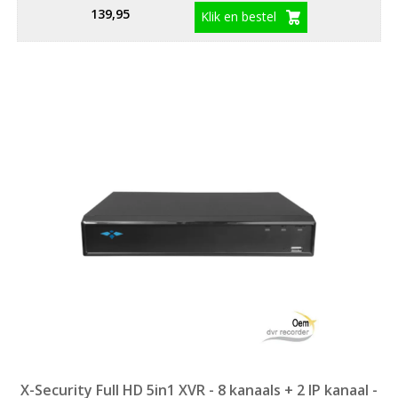
139,95
Klik en bestel
X-Security Full HD 5in1 XVR - 8 kanaals + 2 IP kanaal -