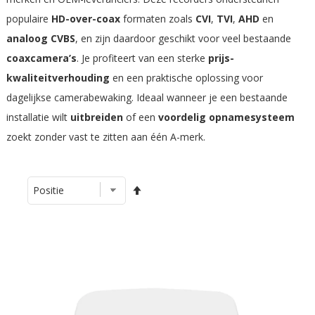
populaire
HD-over-coax
formaten zoals
CVI
,
TVI
,
AHD
en
analoog CVBS
, en zijn daardoor geschikt voor veel bestaande
coaxcamera’s
. Je profiteert van een sterke
prijs-
kwaliteitverhouding
en een praktische oplossing voor
dagelijkse camerabewaking. Ideaal wanneer je een bestaande
installatie wilt
uitbreiden
of een
voordelig opnamesysteem
zoekt zonder vast te zitten aan één A-merk.
Van
hoog
naar
laag