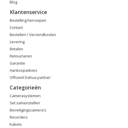
Blog
Klantenservice
Bestelling herroepen
Contact
Bestellen / Verzendkosten
Levering
Betalen
Retourneren
Garantie
Aankoopadvies
Officieel Dahua partner
Categorieën
Camerasystemen
Set samenstellen
Beveiligingscamera's
Recorders
Kabels