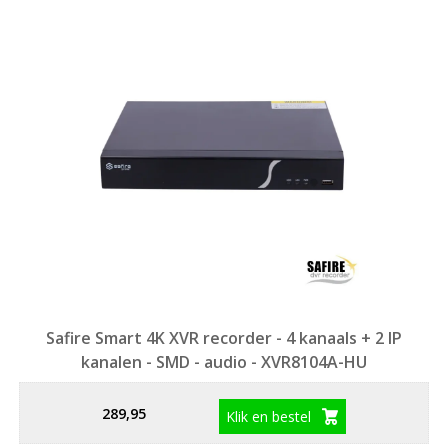
Safire Smart 4K XVR recorder - 4 kanaals + 2 IP
kanalen - SMD - audio - XVR8104A-HU
289,95
Klik en bestel