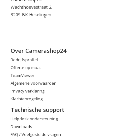
Wachthoevestraat 2
3209 BK Hekelingen
Over Camerashop24
Bedrijfsprofiel
Offerte op maat
TeamViewer
Algemene voorwaarden
Privacy verklaring
Klachtenregeling
Technische support
Helpdesk ondersteuning
Downloads
FAQ / Veelgestelde vragen