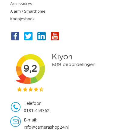
Accessoires
Alarm / Smarthome
Koopjeshoek
Telefoon:
0181-453362
E-mail:
info@camerashop24.nl