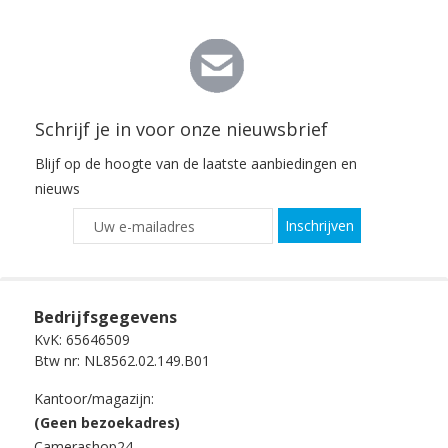
Schrijf je in voor onze nieuwsbrief
Blijf op de hoogte van de laatste aanbiedingen en
nieuws
Inschrijven
Bedrijfsgegevens
KvK: 65646509
Btw nr: NL8562.02.149.B01
Kantoor/magazijn:
(Geen bezoekadres)
Camerashop24