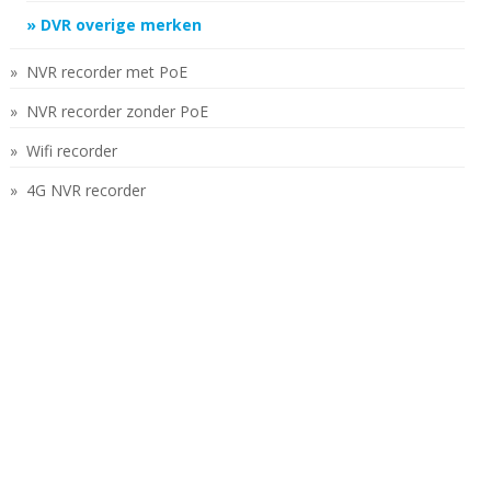
DVR overige merken
NVR recorder met PoE
NVR recorder zonder PoE
Wifi recorder
4G NVR recorder