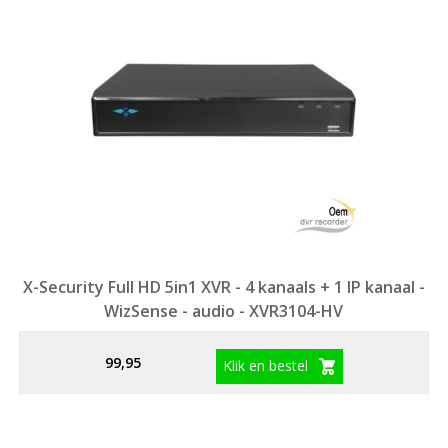
X-Security Full HD 5in1 XVR - 4 kanaals + 1 IP kanaal -
WizSense - audio - XVR3104-HV
99,95
Klik en bestel