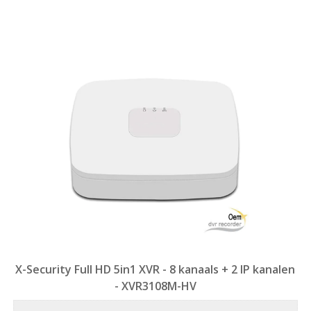
X-Security Full HD 5in1 XVR - 8 kanaals + 2 IP kanalen
- XVR3108M-HV