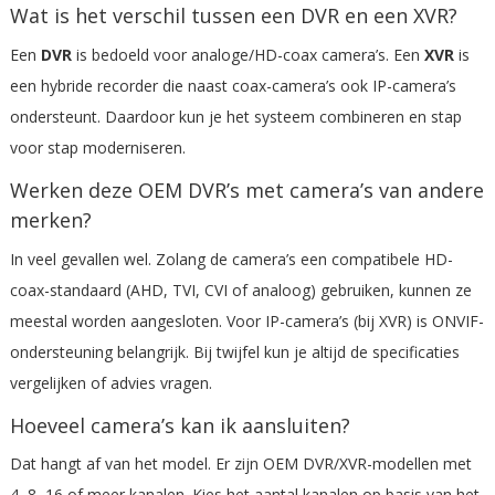
Wat is het verschil tussen een DVR en een XVR?
Een
DVR
is bedoeld voor analoge/HD-coax camera’s. Een
XVR
is
een hybride recorder die naast coax-camera’s ook IP-camera’s
ondersteunt. Daardoor kun je het systeem combineren en stap
voor stap moderniseren.
Werken deze OEM DVR’s met camera’s van andere
merken?
In veel gevallen wel. Zolang de camera’s een compatibele HD-
coax-standaard (AHD, TVI, CVI of analoog) gebruiken, kunnen ze
meestal worden aangesloten. Voor IP-camera’s (bij XVR) is ONVIF-
ondersteuning belangrijk. Bij twijfel kun je altijd de specificaties
vergelijken of advies vragen.
Hoeveel camera’s kan ik aansluiten?
Dat hangt af van het model. Er zijn OEM DVR/XVR-modellen met
4, 8, 16 of meer kanalen. Kies het aantal kanalen op basis van het