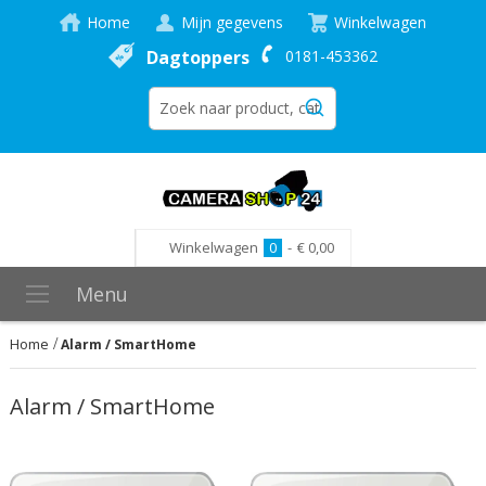
Home
Mijn gegevens
Winkelwagen
Dagtoppers
0181-453362
Winkelwagen
0
-
€ 0,00
Menu
Home
Alarm / SmartHome
Alarm / SmartHome