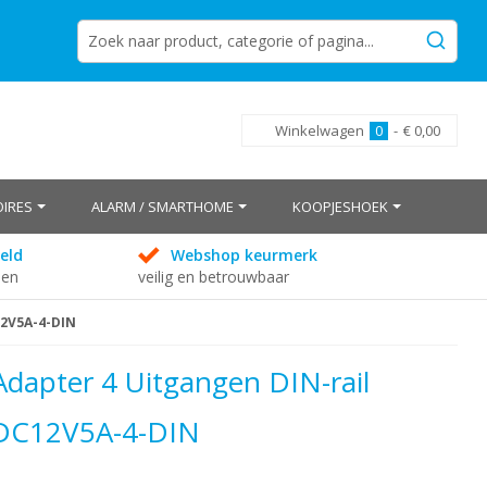
Winkelwagen
0
-
€ 0,00
IRES
ALARM / SMARTHOME
KOOPJESHOEK
eld
Webshop keurmerk
den
veilig en betrouwbaar
12V5A-4-DIN
Adapter 4 Uitgangen DIN-rail
– DC12V5A-4-DIN