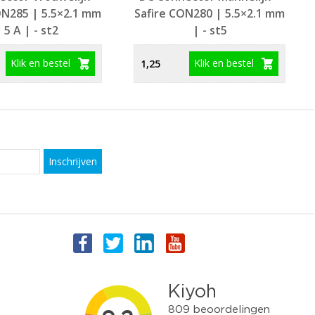
ON285 | 5.5×2.1 mm
Safire CON280 | 5.5×2.1 mm
 5 A | - st2
| - st5
Klik en bestel
Klik en bestel
1,25
Inschrijven