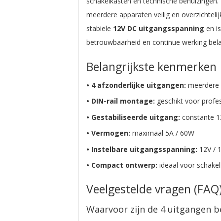
schakelkasten en technische behuizingen. 
meerdere apparaten veilig en overzichteli
stabiele
12V DC uitgangsspanning
en is
betrouwbaarheid en continue werking belan
Belangrijkste kenmerken
• 4 afzonderlijke uitgangen:
meerdere a
• DIN-rail montage:
geschikt voor profes
• Gestabiliseerde uitgang:
constante 1
• Vermogen:
maximaal 5A / 60W
• Instelbare uitgangsspanning:
12V / 1
• Compact ontwerp:
ideaal voor schake
Veelgestelde vragen (FA
Waarvoor zijn de 4 uitgangen b