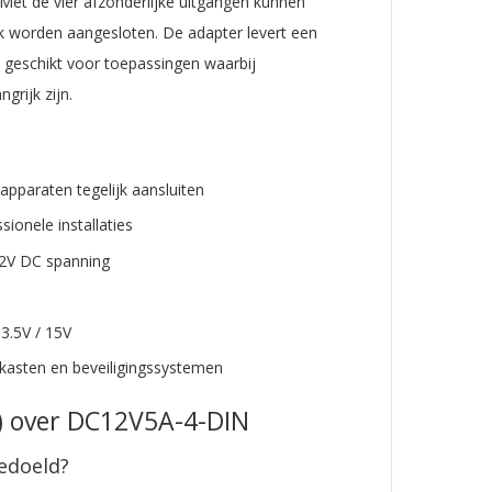
Met de vier afzonderlijke uitgangen kunnen
jk worden aangesloten. De adapter levert een
 geschikt voor toepassingen waarbij
grijk zijn.
pparaten tegelijk aansluiten
sionele installaties
2V DC spanning
3.5V / 15V
lkasten en beveiligingssystemen
Q) over DC12V5A-4-DIN
edoeld?