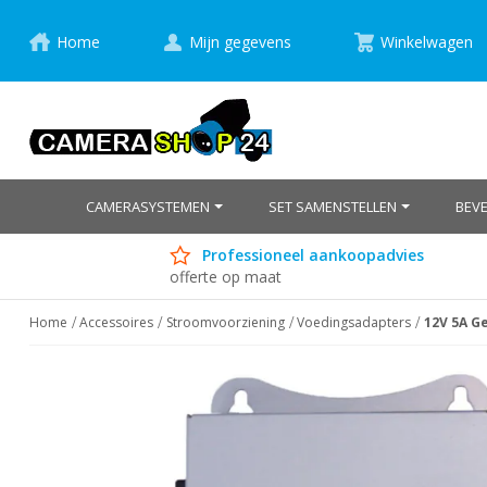
Home
Mijn gegevens
Winkelwagen
CAMERASYSTEMEN
SET SAMENSTELLEN
BEV
Professioneel aankoopadvies
offerte op maat
Home
Accessoires
Stroomvoorziening
Voedingsadapters
12V 5A G
Ga
naar
het
einde
van