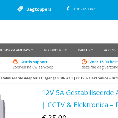
Dagtoppers
0181-453362
EILIGINGSCAMERA'S
RECORDERS
KABELS
ACCESSO
Gratis support
Voor 15.00 best
voor-en na uw aankoop
dezelfde dag verzon
estabiliseerde Adapter 4 Uitgangen DIN-rail | CCTV & Elektronica – DC
12V 5A Gestabiliseerde 
| CCTV & Elektronica 
€ 35,00