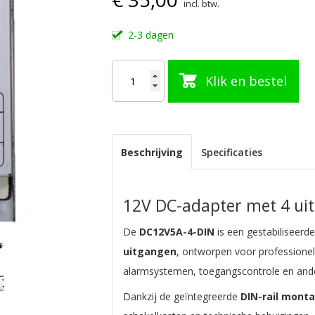
incl. btw.
2-3 dagen
Klik en bestel
Beschrijving
Specificaties
12V DC-adapter met 4 ui
De
DC12V5A-4-DIN
is een gestabiliseerd
uitgangen
, ontworpen voor professione
alarmsystemen, toegangscontrole en andere
Dankzij de geïntegreerde
DIN-rail mont