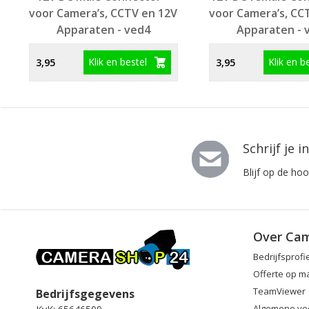
voor Camera’s, CCTV en 12V
voor Camera’s, CC
Apparaten - ved4
Apparaten - 
Klik en bestel
Klik en b
3,95
3,95
Schrijf je 
Blijf op de ho
Over Ca
Bedrijfsprofi
Offerte op m
TeamViewer
Bedrijfsgegevens
Algemene vo