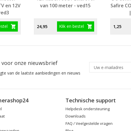
TV en 12V
van 100 meter - ved15
Safire C
ved3
|
estel
Klik en bestel
24,95
1,25
in voor onze nieuwsbrief
ogte van de laatste aanbiedingen en nieuws
merashop24
Technische support
el
Helpdesk ondersteuning
aat
Downloads
FAQ / Veelgestelde vragen
orwaarden
Blog