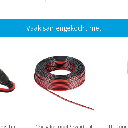
Vaak samengekocht met
nnector –
12V kabel rood / zwart rol
DC Conne