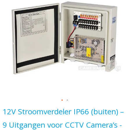
einde
van
de
afbeeldingen-
gallerij
Ga
12V Stroomverdeler IP66 (buiten) –
naar
9 Uitgangen voor CCTV Camera’s -
het
begin