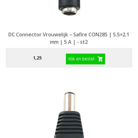
DC Connector Vrouwelijk – Safire CON285 | 5.5×2.1
mm | 5 A | - st2
1,25
Klik en bestel