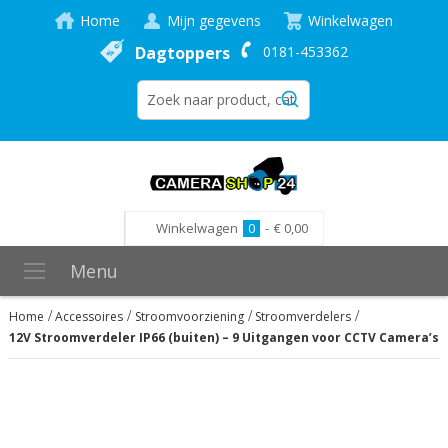
Home
Mijn gegevens
Winkelwagen
Dagtoppers
0181-453362
Winkelwagen
0
-
€ 0,00
Menu
Home
Accessoires
Stroomvoorziening
Stroomverdelers
12V Stroomverdeler IP66 (buiten) – 9 Uitgangen voor CCTV Camera’s 
Ga
naar
het