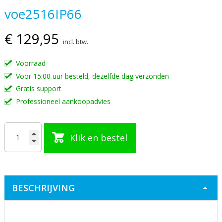
voe2516IP66
van
de
€ 129,95
afbeeldingen-
incl. btw.
gallerij
Voorraad
Voor 15:00 uur besteld, dezelfde dag verzonden
Gratis support
Professioneel aankoopadvies
Klik en bestel
BESCHRIJVING