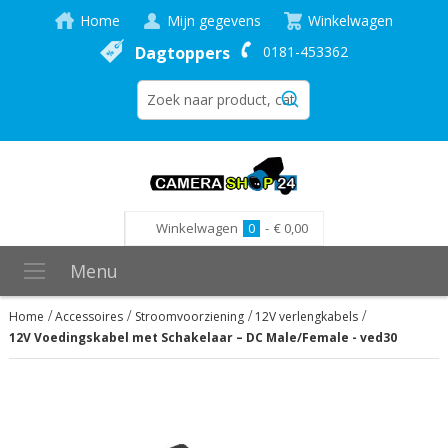
Home
Mijn gegevens
Winkelwagen
Dagtoppers
0181-453362
Winkelwagen
0
-
€ 0,00
Menu
Home
Accessoires
Stroomvoorziening
12V verlengkabels
12V Voedingskabel met Schakelaar – DC Male/Female - ved30
Ga
naar
het