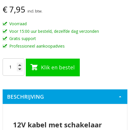
€ 7,95
van
incl. btw.
de
afbeeldingen-
Voorraad
gallerij
Voor 15:00 uur besteld, dezelfde dag verzonden
Gratis support
Professioneel aankoopadvies
Klik en bestel
BESCHRIJVING
12V kabel met schakelaar