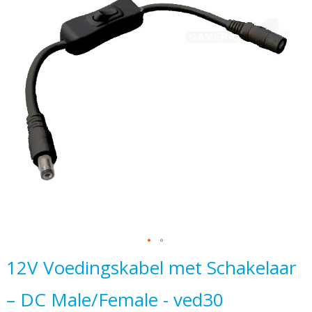
einde
van
de
afbeeldingen-
gallerij
Ga
12V Voedingskabel met Schakelaar
naar
– DC Male/Female - ved30
het
begin