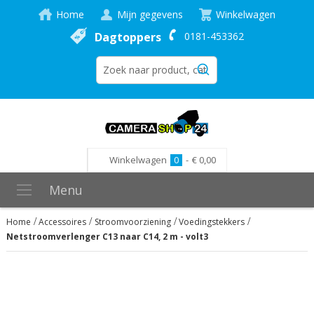
Home
Mijn gegevens
Winkelwagen
Dagtoppers
0181-453362
Winkelwagen
0
-
€ 0,00
Menu
Home
Accessoires
Stroomvoorziening
Voedingstekkers
Netstroomverlenger C13 naar C14, 2 m - volt3
Ga
naar
het