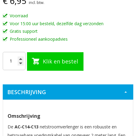
€ 6,95
incl. btw.
de
afbeeldingen-
Voorraad
gallerij
Voor 15:00 uur besteld, dezelfde dag verzonden
Gratis support
Professioneel aankoopadvies
Klik en bestel
BESCHRIJVING
Omschrijving
De
AC‑C14‑C13
netstroomverlenger is een robuuste en
betrouwbare voedingskabel van ongeveer 2 meter lang. Een