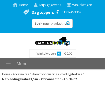
Home
Mijn gegevens
Winkelwagen
Dagtoppers
0181-453362
Winkelwagen
0
-
€ 0,00
Menu
Home
Accessoires
Stroomvoorziening
Voedingstekkers
Netvoedingskabel 1,5 m – C7 Connector - AC-EU-C7
Ga
naar
het