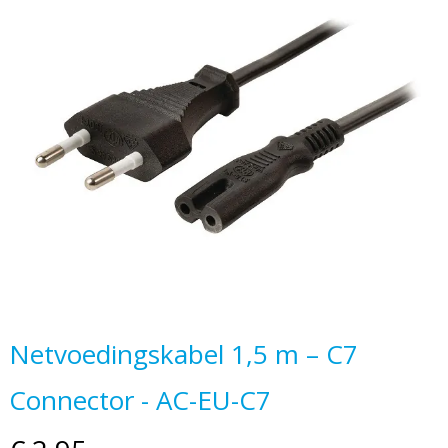
einde
van
de
afbeeldingen-
gallerij
Ga
Netvoedingskabel 1,5 m – C7
naar
Connector - AC-EU-C7
het
begin
van