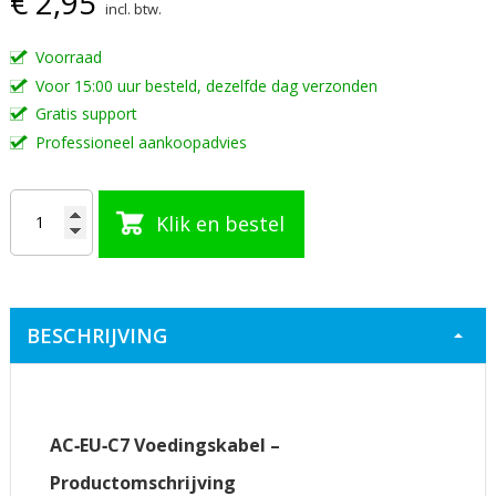
€ 2,95
incl. btw.
de
afbeeldingen-
Voorraad
gallerij
Voor 15:00 uur besteld, dezelfde dag verzonden
Gratis support
Professioneel aankoopadvies
Klik en bestel
BESCHRIJVING
AC‑EU‑C7 Voedingskabel –
Productomschrijving