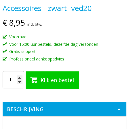
Accessoires - zwart- ved20
van
de
€ 8,95
afbeeldingen-
incl. btw.
gallerij
Voorraad
Voor 15:00 uur besteld, dezelfde dag verzonden
Gratis support
Professioneel aankoopadvies
Klik en bestel
BESCHRIJVING