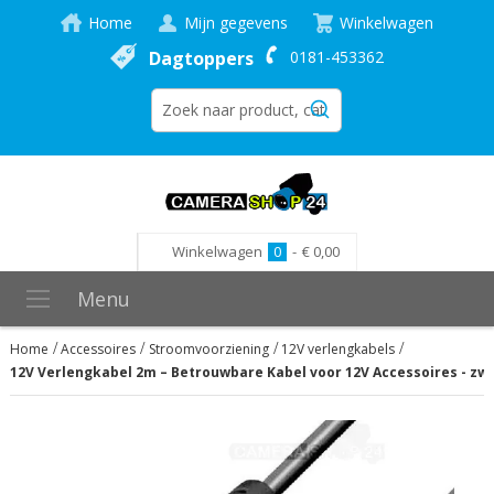
Home
Mijn gegevens
Winkelwagen
Dagtoppers
0181-453362
Winkelwagen
0
-
€ 0,00
Menu
Home
Accessoires
Stroomvoorziening
12V verlengkabels
12V Verlengkabel 2m – Betrouwbare Kabel voor 12V Accessoires - zw
Ga
naar
het