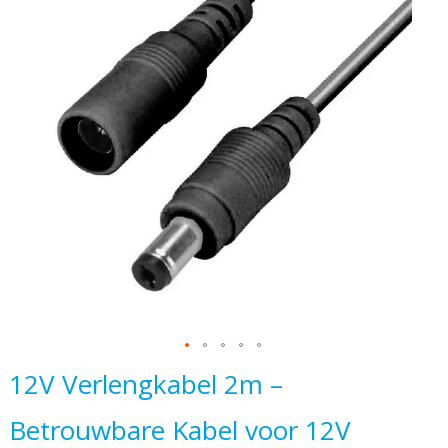
einde
van
de
afbeeldingen-
gallerij
Ga
12V Verlengkabel 2m –
naar
Betrouwbare Kabel voor 12V
het
begin