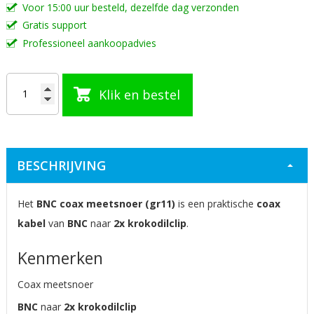
Voor 15:00 uur besteld, dezelfde dag verzonden
afbeeldingen-
Gratis support
gallerij
Professioneel aankoopadvies
Klik en bestel
BESCHRIJVING
Het
BNC coax meetsnoer (gr11)
is een praktische
coax
kabel
van
BNC
naar
2x krokodilclip
.
Kenmerken
Coax meetsnoer
BNC
naar
2x krokodilclip