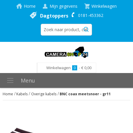
Home
Mijn gegevens
Winkelwagen
Dagtoppers
0181-453362
Winkelwagen
0
-
€ 0,00
Menu
Home
Kabels
Overige kabels
BNC coax meetsnoer - gr11
Ga
naar
het
einde