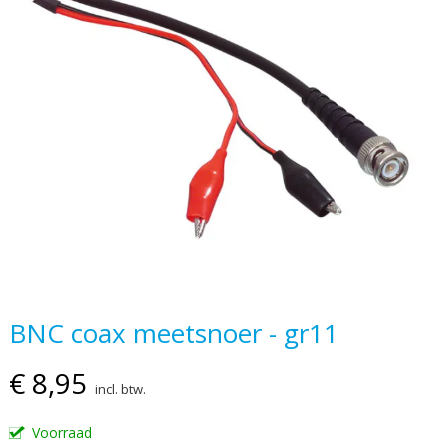
van
de
afbeeldingen-
gallerij
Ga
BNC coax meetsnoer - gr11
naar
het
€ 8,95
incl. btw.
begin
van
Voorraad
de