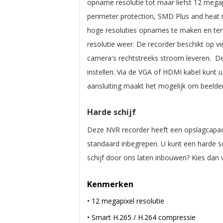
opname resolutie tot maar liefst 12 megap
perimeter protection, SMD Plus and hea
hoge resoluties opnames te maken en teru
resolutie weer. De recorder beschikt op v
camera's rechtstreeks stroom leveren. D
instellen. Via de VGA of HDMI kabel kunt
aansluiting maakt het mogelijk om beelden
Harde schijf
Deze NVR recorder heeft een opslagcapac
standaard inbegrepen. U kunt een harde sch
schijf door ons laten inbouwen? Kies dan
Kenmerken
• 12 megapixel resolutie
• Smart H.265 / H.264 compressie