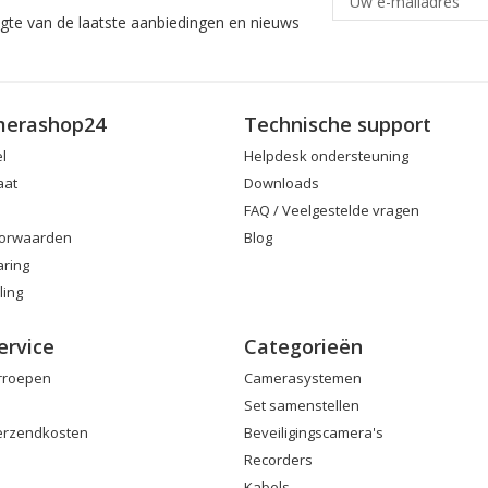
ogte van de laatste aanbiedingen en nieuws
merashop24
Technische support
el
Helpdesk ondersteuning
aat
Downloads
FAQ / Veelgestelde vragen
orwaarden
Blog
aring
ling
ervice
Categorieën
erroepen
Camerasystemen
Set samenstellen
Verzendkosten
Beveiligingscamera's
Recorders
Kabels