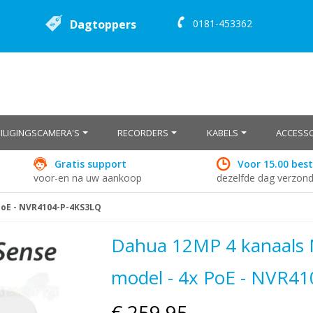
Dagtoppers
0181-453362
EILIGINGSCAMERA'S
RECORDERS
KABELS
ACCESSO
Gratis support
Voor 15.00 best
voor-en na uw aankoop
dezelfde dag verzon
PoE - NVR4104-P-4KS3LQ
Dahua 12MP 4 kanaals 
model - 4x PoE - NVR4
€ 259,95