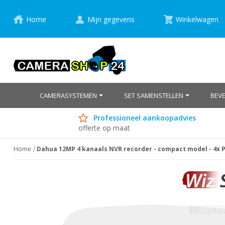
Home
Mijn gegevens
Winkelwagen
CAMERASYSTEMEN
SET SAMENSTELLEN
BEV
Professioneel aankoopadvies
offerte op maat
Home
Dahua 12MP 4 kanaals NVR recorder - compact model - 4x 
Ga
naar
het
einde
van