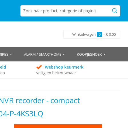
Winkelwagen
0
-
€ 0,00
IRES
ALARM / SMARTHOME
KOOPJESHOEK
eld
Webshop keurmerk
den
veilig en betrouwbaar
NVR recorder - compact
104-P-4KS3LQ