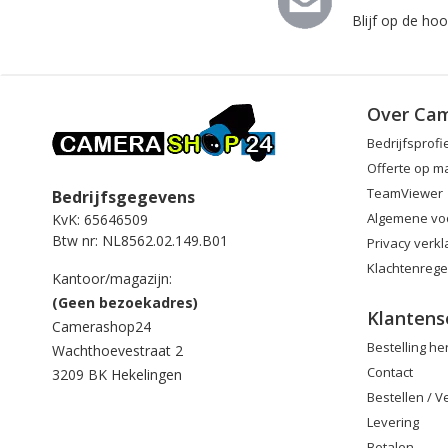
Blijf op de ho
Over Ca
Bedrijfsprofi
Offerte op m
TeamViewer
Bedrijfsgegevens
Algemene vo
KvK: 65646509
Btw nr: NL8562.02.149.B01
Privacy verkl
Klachtenrege
Kantoor/magazijn:
(Geen bezoekadres)
Klantens
Camerashop24
Bestelling h
Wachthoevestraat 2
Contact
3209 BK Hekelingen
Bestellen / 
Levering
Betalen