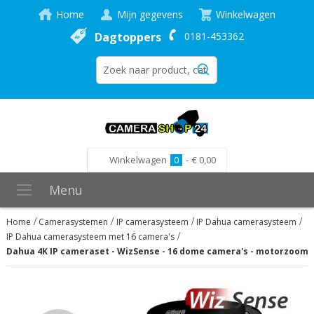
Home
Mijn gegevens
Winkelwagen
Dagtoppers
0181-453362
Winkelwagen
0
-
€ 0,00
Menu
Home
Camerasystemen
IP camerasysteem
IP Dahua camerasysteem
IP Dahua camerasysteem met 16 camera's
Dahua 4K IP cameraset - WizSense - 16 dome camera's - motorzoom - 
Ga
naar