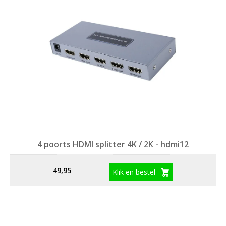
4 poorts HDMI splitter 4K / 2K - hdmi12
49,95
Klik en bestel