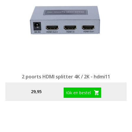
2 poorts HDMI splitter 4K / 2K - hdmi11
29,95
Klik en bestel