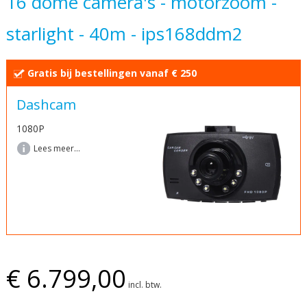
16 dome camera's - motorzoom -
begin
starlight - 40m - ips168ddm2
van
de
afbeeldingen-
Gratis bij bestellingen vanaf € 250
gallerij
Dashcam
1080P
Lees meer...
€ 6.799,00
incl. btw.