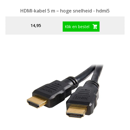
HDMI-kabel 5 m – hoge snelheid - hdmi5
14,95
Klik en bestel