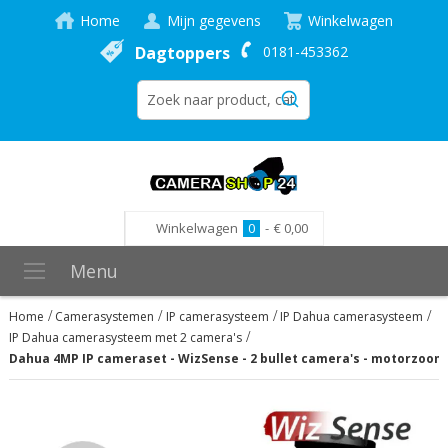
Home
Mijn gegevens
Winkelwagen
Dagtoppers
0181-453362
Winkelwagen
0
-
€ 0,00
Menu
Home
Camerasystemen
IP camerasysteem
IP Dahua camerasysteem
IP Dahua camerasysteem met 2 camera's
Dahua 4MP IP cameraset - WizSense - 2 bullet camera's - motorzoom -
Ga
naar