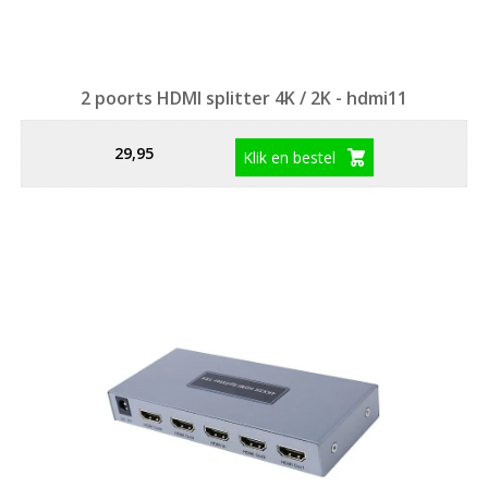
2 poorts HDMI splitter 4K / 2K - hdmi11
29,95
Klik en bestel