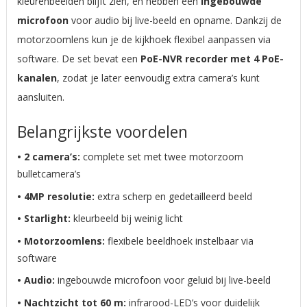
kleurenbeelden blijft zien, en hebben een
ingebouwde
microfoon
voor audio bij live-beeld en opname. Dankzij de
motorzoomlens kun je de kijkhoek flexibel aanpassen via
software. De set bevat een
PoE-NVR recorder met 4 PoE-
kanalen
, zodat je later eenvoudig extra camera’s kunt
aansluiten.
Belangrijkste voordelen
• 2 camera’s:
complete set met twee motorzoom
bulletcamera’s
• 4MP resolutie:
extra scherp en gedetailleerd beeld
• Starlight:
kleurbeeld bij weinig licht
• Motorzoomlens:
flexibele beeldhoek instelbaar via
software
• Audio:
ingebouwde microfoon voor geluid bij live-beeld
• Nachtzicht tot 60 m:
infrarood-LED’s voor duidelijk