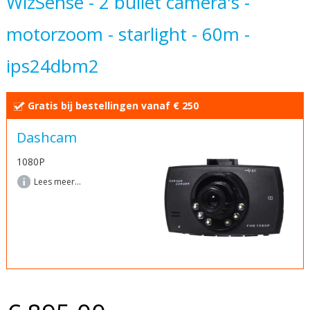
WizSense - 2 bullet camera's -
begin
motorzoom - starlight - 60m -
van
de
ips24dbm2
afbeeldingen-
gallerij
Gratis bij bestellingen vanaf € 250
Dashcam
1080P
Lees meer...