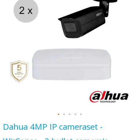
het
einde
van
de
afbeeldingen-
gallerij
Ga
Dahua 4MP IP cameraset -
naar
het