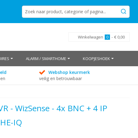
Winkelwagen
0
-
€ 0,00
IRES
ALARM / SMARTHOME
KOOPJESHOEK
eld
Webshop keurmerk
den
veilig en betrouwbaar
R - WizSense - 4x BNC + 4 IP
4HE-IQ