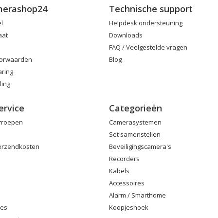
merashop24
Technische support
el
Helpdesk ondersteuning
aat
Downloads
FAQ / Veelgestelde vragen
orwaarden
Blog
aring
ling
ervice
Categorieën
erroepen
Camerasystemen
Set samenstellen
Verzendkosten
Beveiligingscamera's
Recorders
Kabels
Accessoires
Alarm / Smarthome
ies
Koopjeshoek