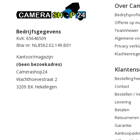
Over Ca
Bedrijfsprofi
Offerte op m
TeamViewer
Bedrijfsgegevens
Algemene vo
KvK: 65646509
Btw nr: NL8562.02.149.B01
Privacy verkl
Klachtenrege
Kantoor/magazijn:
(Geen bezoekadres)
Klantens
Camerashop24
Bestelling h
Wachthoevestraat 2
Contact
3209 BK Hekelingen
Bestellen / 
Levering
Betalen
Retourneren
Garantie
Aankoopadv