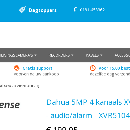
Dagtoppers
0181-453362
EILIGINGSCAMERA'S
RECORDERS
KABELS
ACCESSO
Gratis support
Voor 15.00 best
voor-en na uw aankoop
dezelfde dag verzon
o/alarm - XVR5104HE-IQ
Dahua 5MP 4 kanaals XV
- audio/alarm - XVR510
€ 199,95