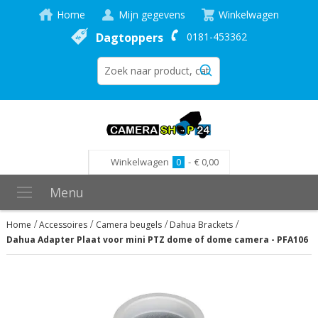
Home
Mijn gegevens
Winkelwagen
Dagtoppers
0181-453362
Winkelwagen
0
-
€ 0,00
Menu
Home
Accessoires
Camera beugels
Dahua Brackets
Dahua Adapter Plaat voor mini PTZ dome of dome camera - PFA106
Ga
naar
het