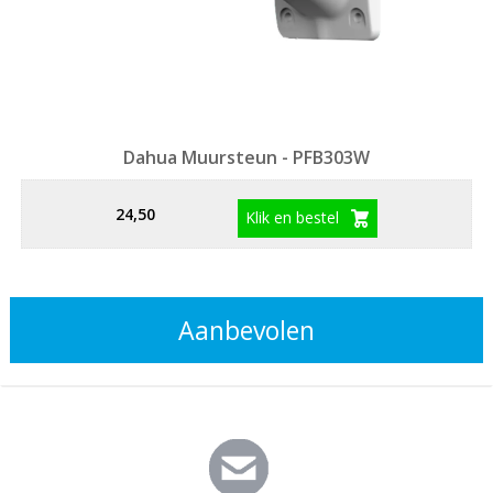
Dahua Muursteun - PFB303W
24,50
Klik en bestel
Aanbevolen