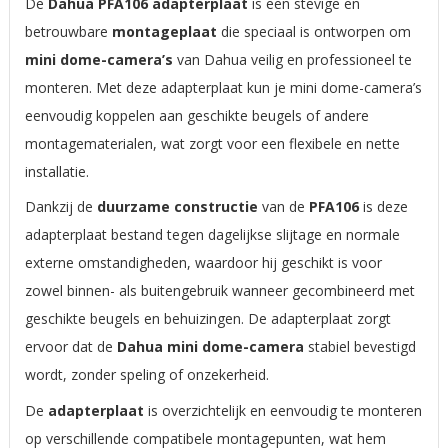
De
Dahua PFA106 adapterplaat
is een stevige en
betrouwbare
montageplaat
die speciaal is ontworpen om
mini dome-camera’s
van Dahua veilig en professioneel te
monteren. Met deze adapterplaat kun je mini dome-camera’s
eenvoudig koppelen aan geschikte beugels of andere
montagematerialen, wat zorgt voor een flexibele en nette
installatie.
Dankzij de
duurzame constructie
van de
PFA106
is deze
adapterplaat bestand tegen dagelijkse slijtage en normale
externe omstandigheden, waardoor hij geschikt is voor
zowel binnen- als buitengebruik wanneer gecombineerd met
geschikte beugels en behuizingen. De adapterplaat zorgt
ervoor dat de
Dahua mini dome-camera
stabiel bevestigd
wordt, zonder speling of onzekerheid.
De
adapterplaat
is overzichtelijk en eenvoudig te monteren
op verschillende compatibele montagepunten, wat hem