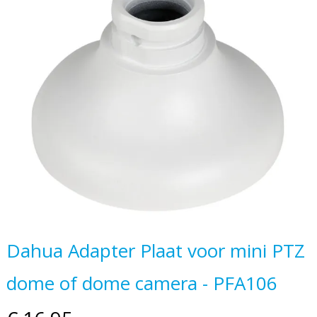
einde
van
de
afbeeldingen-
gallerij
Ga
Dahua Adapter Plaat voor mini PTZ
naar
dome of dome camera - PFA106
het
begin
van