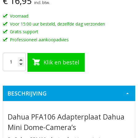
€ 16,95
incl. btw.
de
afbeeldingen-
Voorraad
gallerij
Voor 15:00 uur besteld, dezelfde dag verzonden
Gratis support
Professioneel aankoopadvies
Klik en bestel
BESCHRIJVING
Dahua PFA106 Adapterplaat Dahua
Mini Dome-Camera’s