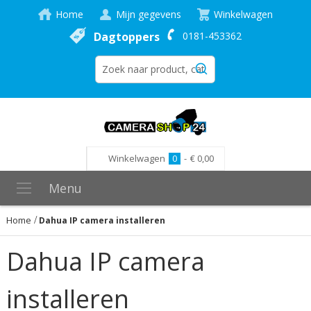
Home
Mijn gegevens
Winkelwagen
Dagtoppers
0181-453362
Winkelwagen
0
-
€ 0,00
Menu
Home
Dahua IP camera installeren
Dahua IP camera
installeren