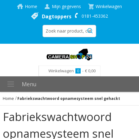
Home
Mijn gegevens
Winkelwagen
Dagtoppers
0181-453362
Winkelwagen
0
-
€ 0,00
Menu
Home
Fabriekswachtwoord opnamesysteem snel gehackt
Fabriekswachtwoord
opnamesysteem snel