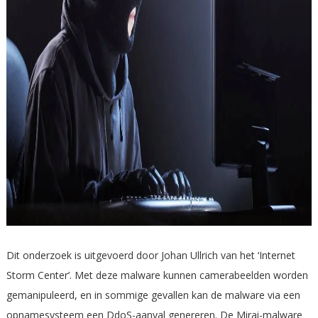
Dit onderzoek is uitgevoerd door Johan Ullrich van het ‘Internet
Storm Center’. Met deze malware kunnen camerabeelden worden
gemanipuleerd, en in sommige gevallen kan de malware via een
opnamesysteem een DdoS-aanval genereren. De Mirai-malware