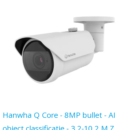
naar
het
einde
van
de
afbeeldingen-
gallerij
Ga
Hanwha Q Core - 8MP bullet - AI
naar
object classificatie - 3.2-10.2 M.Z
het