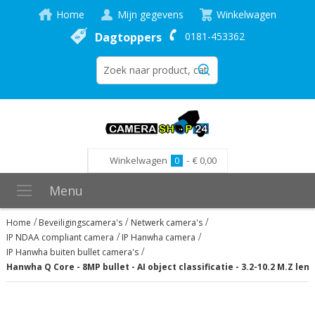
Home
Mijn gegevens
Winkelwagen
Dagtoppers
0181-453362
Winkelwagen
0
-
€ 0,00
Menu
Home
Beveiligingscamera's
Netwerk camera's
IP NDAA compliant camera
IP Hanwha camera
IP Hanwha buiten bullet camera's
Hanwha Q Core - 8MP bullet - AI object classificatie - 3.2-10.2 M.Z le
Ga