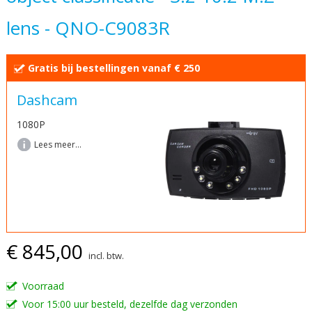
begin
lens - QNO-C9083R
van
de
afbeeldingen-
Gratis bij bestellingen vanaf € 250
gallerij
Dashcam
1080P
Lees meer...
€ 845,00
incl. btw.
Voorraad
Voor 15:00 uur besteld, dezelfde dag verzonden