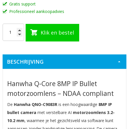
Gratis support
Professioneel aankoopadvies
Klik en bestel
BESCHRIJVING
Hanwha Q-Core 8MP IP Bullet
motorzoomlens – NDAA compliant
De
Hanwha QNO-C9083R
is een hoogwaardige
8MP IP
bullet camera
met verstelbare AI
motorzoomlens 3.2-
10.2 mm
, waarmee je het gezichtsveld via software kunt
aanpassen zonder handmatige lensaanpassing. De camera