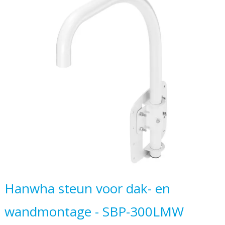
het
einde
van
de
afbeeldingen-
gallerij
Ga
Hanwha steun voor dak- en
naar
wandmontage - SBP-300LMW
het
begin