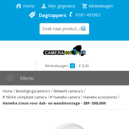
Home
Mijn gegevens
Winkelwagen
Dagtoppers
0181-453362
Winkelwagen
0
-
€ 0,00
Menu
Home
Beveiligingscamera's
Netwerk camera's
IP NDAA compliant camera
IP Hanwha camera
Hanwha accessoires
Hanwha steun voor dak- en wandmontage - SBP-300LMW
Ga
naar