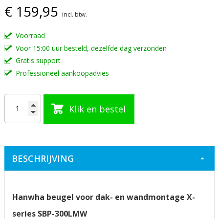
€ 159,95
van
incl. btw.
de
afbeeldingen-
Voorraad
gallerij
Voor 15:00 uur besteld, dezelfde dag verzonden
Gratis support
Professioneel aankoopadvies
Klik en bestel
BESCHRIJVING
Hanwha beugel voor dak- en wandmontage X-
series
SBP-300LMW