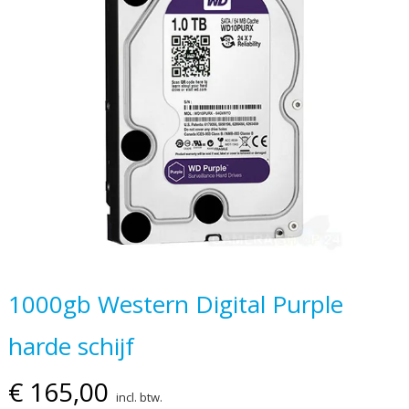
van
de
afbeeldingen-
gallerij
Ga
1000gb Western Digital Purple
naar
harde schijf
het
begin
€ 165,00
van
incl. btw.
de