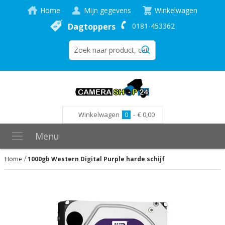
Home
Mijn gegevens
Winkelwagen
Dagtoppers
0181-453362
Winkelwagen
0
-
€ 0,00
Menu
Home
1000gb Western Digital Purple harde schijf
Ga
naar
het
einde