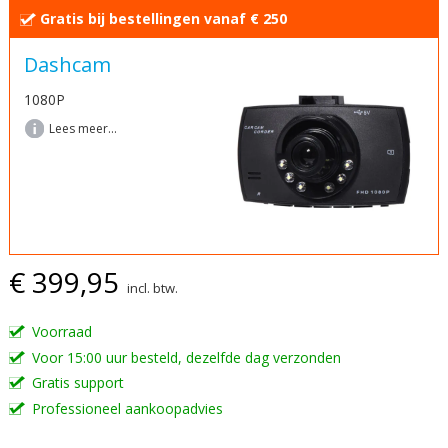
van
Gratis bij bestellingen vanaf € 250
de
afbeeldingen-
Dashcam
gallerij
1080P
Lees meer...
€ 399,95
incl. btw.
Voorraad
Voor 15:00 uur besteld, dezelfde dag verzonden
Gratis support
Professioneel aankoopadvies