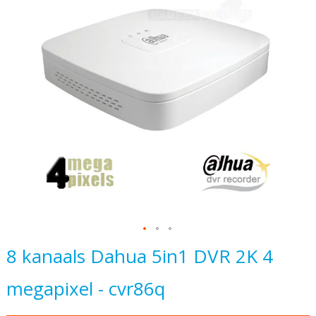
van
de
afbeeldingen-
gallerij
Ga
8 kanaals Dahua 5in1 DVR 2K 4
naar
megapixel - cvr86q
het
begin