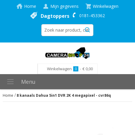
Home
Mijn gegevens
Winkelwagen
Dagtoppers
0181-453362
Winkelwagen
0
-
€ 0,00
Menu
Home
8 kanaals Dahua 5in1 DVR 2K 4 megapixel - cvr86q
Ga
naar
het
einde