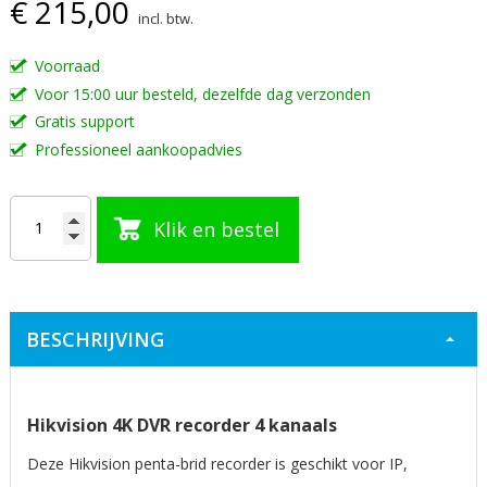
€ 215,00
van
incl. btw.
de
afbeeldingen-
Voorraad
gallerij
Voor 15:00 uur besteld, dezelfde dag verzonden
Gratis support
Professioneel aankoopadvies
Klik en bestel
BESCHRIJVING
Hikvision 4K DVR recorder 4 kanaals
Deze Hikvision penta-brid recorder is geschikt voor IP,