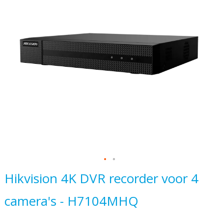
van
de
afbeeldingen-
gallerij
Ga
Hikvision 4K DVR recorder voor 4
naar
camera's - H7104MHQ
het
begin