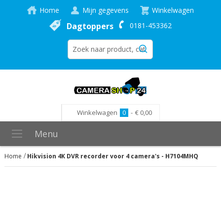
Home
Mijn gegevens
Winkelwagen
Dagtoppers
0181-453362
Winkelwagen
0
-
€ 0,00
Menu
Home
Hikvision 4K DVR recorder voor 4 camera's - H7104MHQ
Ga
naar
het
einde