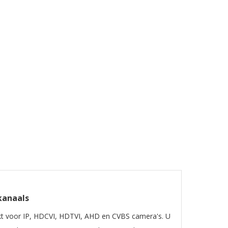
s
kanaals
hikt voor IP, HDCVI, HDTVI, AHD en CVBS camera's. U