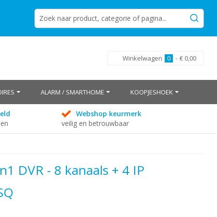
Winkelwagen
0
-
€ 0,00
IRES
ALARM / SMARTHOME
KOOPJESHOEK
eld
Webshop keurmerk
den
veilig en betrouwbaar
n1 DVR - 8 kanaals + 4 IP
SQ