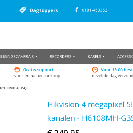
Dagtoppers
0181-453362
EILIGINGSCAMERA'S
RECORDERS
KABELS
ACCESSO
Gratis support
Voor 15.00 best
voor-en na uw aankoop
dezelfde dag verzon
- H6108MH-G3SQ
Hikvision 4 megapixel 5i
kanalen - H6108MH-G3
€ 249,95