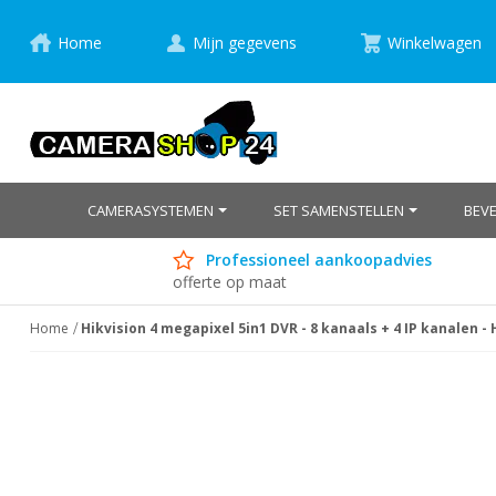
Home
Mijn gegevens
Winkelwagen
CAMERASYSTEMEN
SET SAMENSTELLEN
BEV
Professioneel aankoopadvies
offerte op maat
Home
Hikvision 4 megapixel 5in1 DVR - 8 kanaals + 4 IP kanalen 
Ga
naar
het
einde
van