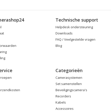
merashop24
Technische support
el
Helpdesk ondersteuning
aat
Downloads
FAQ / Veelgestelde vragen
orwaarden
Blog
aring
ling
ervice
Categorieën
erroepen
Camerasystemen
Set samenstellen
Verzendkosten
Beveiligingscamera's
Recorders
Kabels
Accessoires