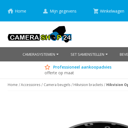
Home
Mijn gegevens
Winkelwagen
CAMERASYSTEMEN
SET SAMENSTELLEN
BEV
Professioneel aankoopadvies
offerte op maat
Home
Accessoires
Camera beugels
Hikvision brackets
Hikvision 
Ga
naar
het
einde
van