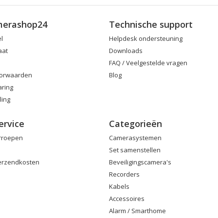
merashop24
Technische support
el
Helpdesk ondersteuning
aat
Downloads
FAQ / Veelgestelde vragen
orwaarden
Blog
aring
ling
ervice
Categorieën
erroepen
Camerasystemen
Set samenstellen
Verzendkosten
Beveiligingscamera's
Recorders
Kabels
Accessoires
Alarm / Smarthome