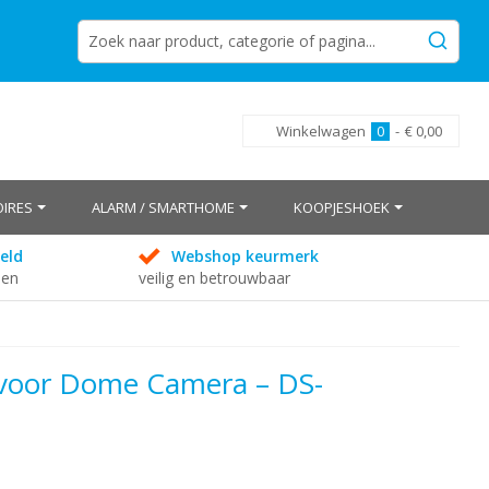
Winkelwagen
0
-
€ 0,00
IRES
ALARM / SMARTHOME
KOOPJESHOEK
eld
Webshop keurmerk
den
veilig en betrouwbaar
voor Dome Camera – DS-