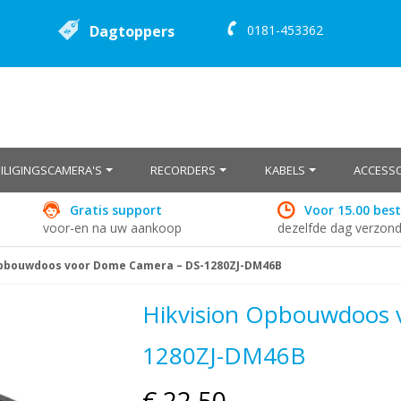
Dagtoppers
0181-453362
EILIGINGSCAMERA'S
RECORDERS
KABELS
ACCESSO
Gratis support
Voor 15.00 best
voor-en na uw aankoop
dezelfde dag verzon
Opbouwdoos voor Dome Camera – DS-1280ZJ-DM46B
Hikvision Opbouwdoos 
1280ZJ-DM46B
€ 22,50