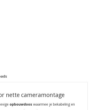
oads
oor nette cameramontage
tevige
opbouwdoos
waarmee je bekabeling en