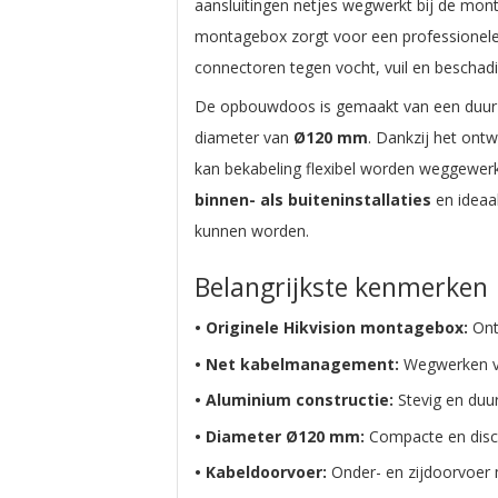
aansluitingen netjes wegwerkt bij de mo
montagebox zorgt voor een professionele 
connectoren tegen vocht, vuil en beschadi
De opbouwdoos is gemaakt van een du
diameter van
Ø120 mm
. Dankzij het ont
kan bekabeling flexibel worden weggewerk
binnen- als buiteninstallaties
en ideaal
kunnen worden.
Belangrijkste kenmerken
• Originele Hikvision montagebox:
Ont
• Net kabelmanagement:
Wegwerken va
• Aluminium constructie:
Stevig en duu
• Diameter Ø120 mm:
Compacte en discre
• Kabeldoorvoer:
Onder- en zijdoorvoer 