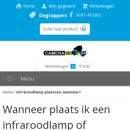
Home
Mijn gegevens
Winkelwagen
Dagtoppers
0181-453362
Winkelwagen
0
-
€ 0,00
Menu
Home
Infraroodlamp plaatsen, wanneer?
Wanneer plaats ik een
infraroodlamp of