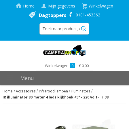
Home
Mijn gegevens
Winkelwagen
Dagtoppers
0181-453362
Winkelwagen
0
-
€ 0,00
Menu
Home
Accessoires
Infrarood lampen / illuminators
IR illuminator 80 meter 4 leds kijkhoek 45° - 220 volt - irl38
Ga
naar
het