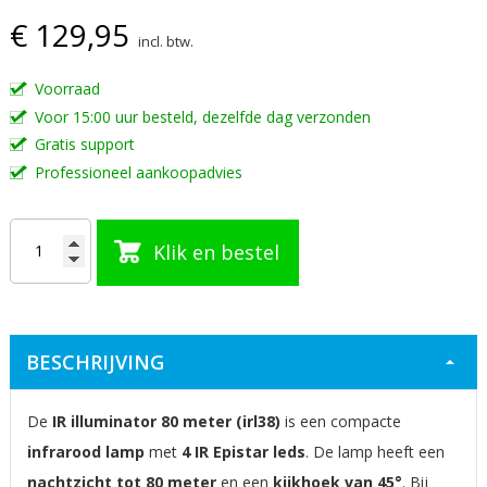
€ 129,95
van
incl. btw.
de
afbeeldingen-
Voorraad
gallerij
Voor 15:00 uur besteld, dezelfde dag verzonden
Gratis support
Professioneel aankoopadvies
Klik en bestel
BESCHRIJVING
De
IR illuminator 80 meter (irl38)
is een compacte
infrarood lamp
met
4 IR Epistar leds
. De lamp heeft een
nachtzicht tot 80 meter
en een
kijkhoek van 45°
. Bij