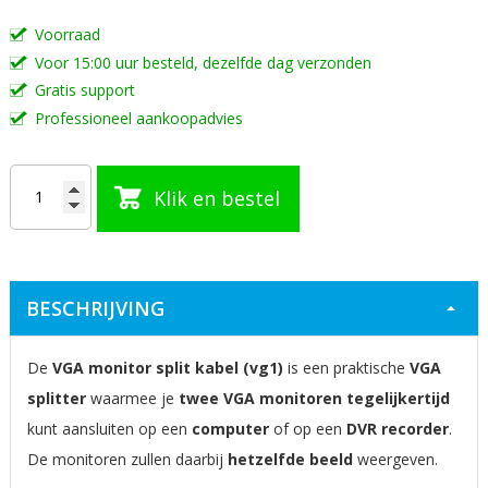
de
Voorraad
afbeeldingen-
Voor 15:00 uur besteld, dezelfde dag verzonden
gallerij
Gratis support
Professioneel aankoopadvies
Klik en bestel
BESCHRIJVING
De
VGA monitor split kabel (vg1)
is een praktische
VGA
splitter
waarmee je
twee VGA monitoren tegelijkertijd
kunt aansluiten op een
computer
of op een
DVR recorder
.
De monitoren zullen daarbij
hetzelfde beeld
weergeven.