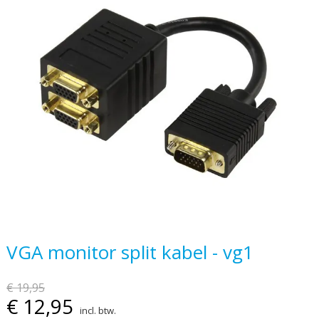
einde
van
de
afbeeldingen-
gallerij
Ga
VGA monitor split kabel - vg1
naar
het
€ 19,95
begin
€ 12,95
incl. btw.
van