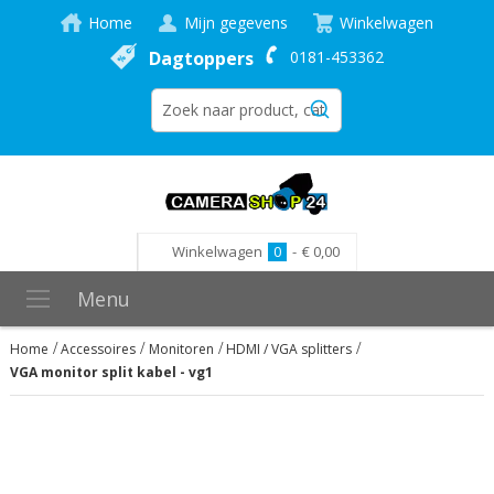
Home
Mijn gegevens
Winkelwagen
Dagtoppers
0181-453362
Winkelwagen
0
-
€ 0,00
Menu
Home
Accessoires
Monitoren
HDMI / VGA splitters
VGA monitor split kabel - vg1
Ga
naar
het