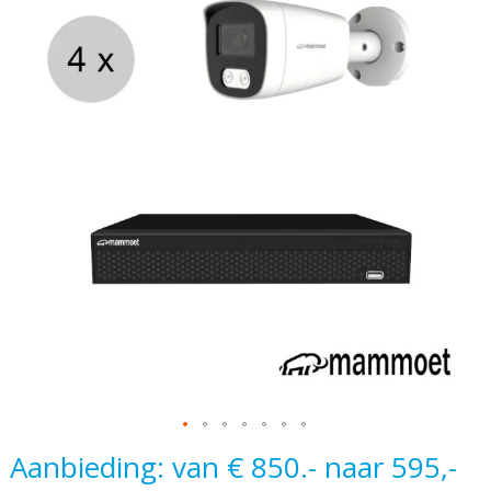
naar
het
einde
van
de
afbeeldingen-
gallerij
Ga
Aanbieding: van € 850.- naar 595,-
naar