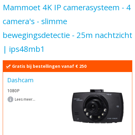
Mammoet 4K IP camerasysteem - 4
het
begin
camera's - slimme
van
de
bewegingsdetectie - 25m nachtzicht
afbeeldingen-
gallerij
| ips48mb1
Gratis bij bestellingen vanaf € 250
Dashcam
1080P
Lees meer...