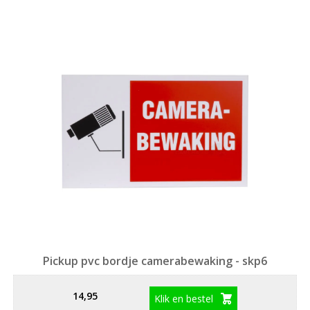
Pickup pvc bordje camerabewaking - skp6
14,95
Klik en bestel