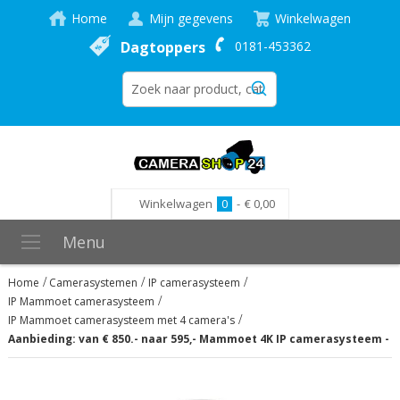
Home
Mijn gegevens
Winkelwagen
Dagtoppers
0181-453362
Winkelwagen
0
-
€ 0,00
Menu
Home
Camerasystemen
IP camerasysteem
IP Mammoet camerasysteem
IP Mammoet camerasysteem met 4 camera's
Aanbieding: van € 850.- naar 595,- Mammoet 4K IP camerasysteem - 
Ga