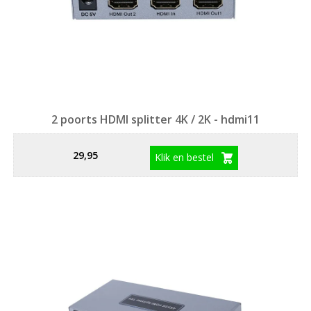
2 poorts HDMI splitter 4K / 2K - hdmi11
29,95
Klik en bestel