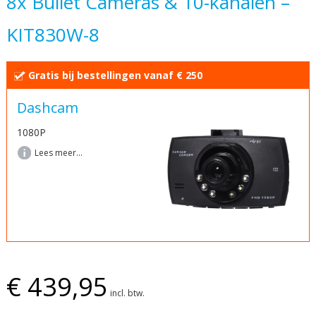
8x Bullet Cameras & 10-kanalen –
begin
KIT830W-8
van
de
afbeeldingen-
Gratis bij bestellingen vanaf € 250
gallerij
Dashcam
1080P
Lees meer...
€ 439,95
incl. btw.