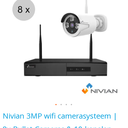
het
einde
van
de
afbeeldingen-
gallerij
Ga
Nivian 3MP wifi camerasysteem |
naar
het