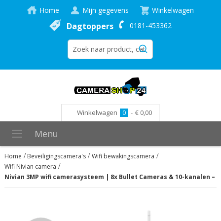
Home
Mijn gegevens
Winkelwagen
Dagtoppers
0181-453362
Winkelwagen
0
-
€ 0,00
Menu
Home
Beveiligingscamera's
Wifi bewakingscamera
Wifi Nivian camera
Nivian 3MP wifi camerasysteem | 8x Bullet Cameras & 10-kanalen – 
Ga
naar