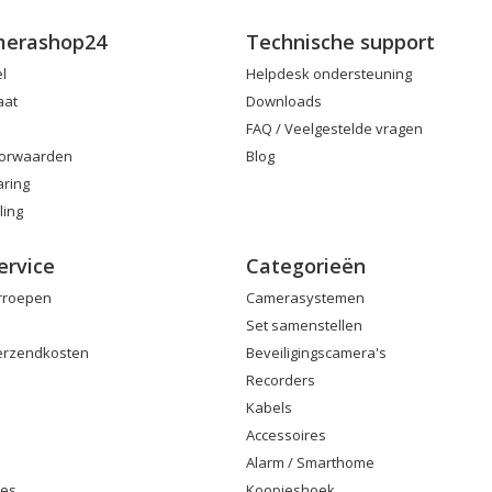
merashop24
Technische support
el
Helpdesk ondersteuning
aat
Downloads
FAQ / Veelgestelde vragen
orwaarden
Blog
aring
ling
ervice
Categorieën
erroepen
Camerasystemen
Set samenstellen
Verzendkosten
Beveiligingscamera's
Recorders
Kabels
Accessoires
Alarm / Smarthome
ies
Koopjeshoek