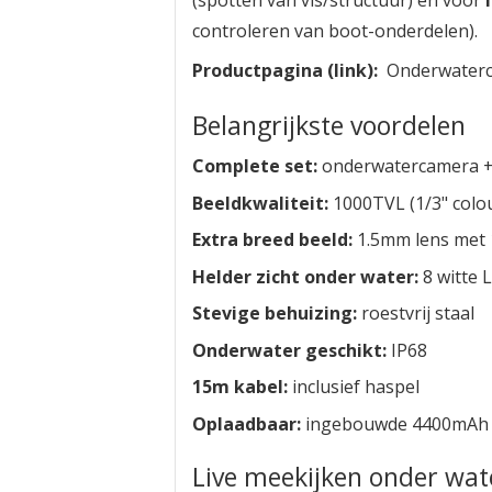
(spotten van vis/structuur) én voor
controleren van boot-onderdelen).
Productpagina (link):
Onderwaterc
Belangrijkste voordelen
Complete set:
onderwatercamera + 
Beeldkwaliteit:
1000TVL (1/3" colo
Extra breed beeld:
1.5mm lens met 
Helder zicht onder water:
8 witte 
Stevige behuizing:
roestvrij staal
Onderwater geschikt:
IP68
15m kabel:
inclusief haspel
Oplaadbaar:
ingebouwde 4400mAh b
Live meekijken onder wate