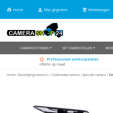
Home
Mijn gegevens
Winkelwagen
CAMERASYSTEMEN
SET SAMENSTELLEN
BEV
Professioneel aankoopadvies
offerte op maat
Home
Beveiligingscamera's
Onderwatercamera
Speciale camera
On
Ga
naar
het
einde
van