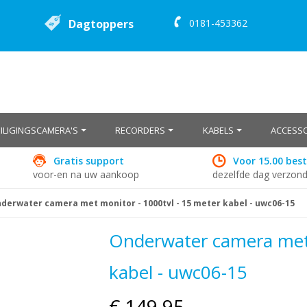
Dagtoppers
0181-453362
EILIGINGSCAMERA'S
RECORDERS
KABELS
ACCESSO
Gratis support
Voor 15.00 best
voor-en na uw aankoop
dezelfde dag verzon
derwater camera met monitor - 1000tvl - 15 meter kabel - uwc06-15
Onderwater camera met 
kabel - uwc06-15
€ 149,95