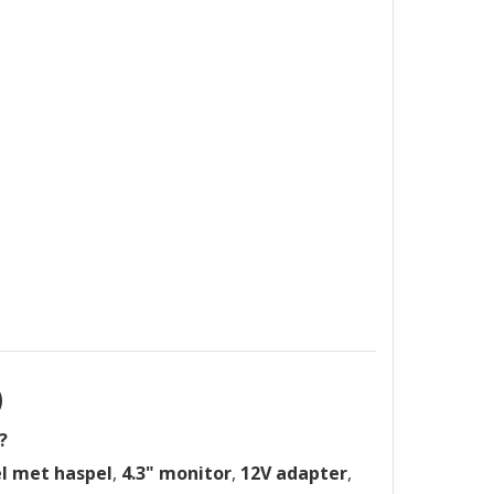
)
?
l met haspel
,
4.3" monitor
,
12V adapter
,