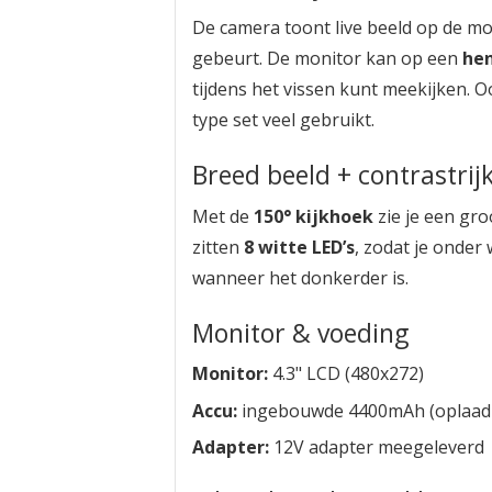
De camera toont live beeld op de mon
gebeurt. De monitor kan op een
he
tijdens het vissen kunt meekijken. 
type set veel gebruikt.
Breed beeld + contrastri
Met de
150° kijkhoek
zie je een gr
zitten
8 witte LED’s
, zodat je onder 
wanneer het donkerder is.
Monitor & voeding
Monitor:
4.3" LCD (480x272)
Accu:
ingebouwde 4400mAh (oplaad
Adapter:
12V adapter meegeleverd