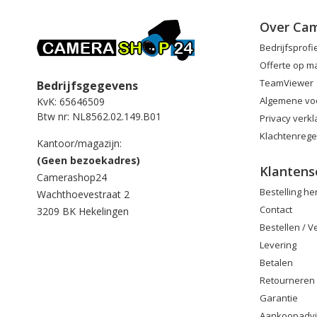
Over Ca
Bedrijfsprofi
Offerte op m
TeamViewer
Bedrijfsgegevens
Algemene vo
KvK: 65646509
Btw nr: NL8562.02.149.B01
Privacy verkl
Klachtenrege
Kantoor/magazijn:
(Geen bezoekadres)
Klantens
Camerashop24
Bestelling h
Wachthoevestraat 2
Contact
3209 BK Hekelingen
Bestellen / 
Levering
Betalen
Retourneren
Garantie
Aankoopadv