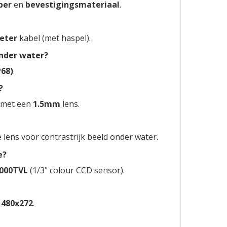
ber
en
bevestigingsmateriaal
.
eter
kabel (met haspel).
onder water?
68)
.
?
met een
1.5mm
lens.
lens voor contrastrijk beeld onder water.
e?
000TVL
(1/3" colour CCD sensor).
e
480x272
.