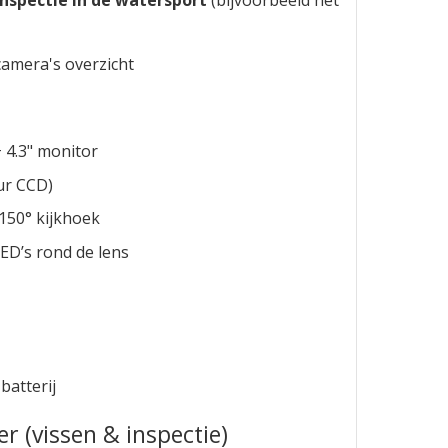
inspectie in de watersport
(bijvoorbeeld het
amera's overzicht
4.3" monitor
ur CCD)
150° kijkhoek
LED’s rond de lens
atterij
r (vissen & inspectie)