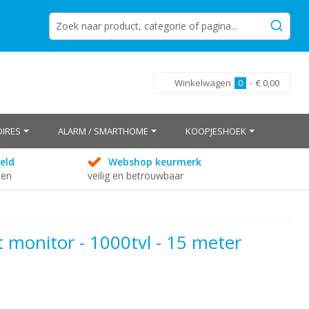
Winkelwagen
0
-
€ 0,00
IRES
ALARM / SMARTHOME
KOOPJESHOEK
eld
Webshop keurmerk
den
veilig en betrouwbaar
monitor - 1000tvl - 15 meter