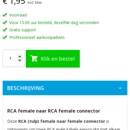
€ 1,95
incl. btw.
de
afbeeldingen-
Voorraad
gallerij
Voor 15:00 uur besteld, dezelfde dag verzonden
Gratis support
Professioneel aankoopadvies
Klik en bestel
BESCHRIJVING
RCA female naar RCA female connector
Deze
RCA (tulp) female naar female connector
is
ontworpen om twee RCA male kabels eenvoudig met elkaar