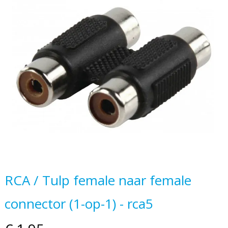
einde
van
de
afbeeldingen-
gallerij
Ga
RCA / Tulp female naar female
naar
connector (1-op-1) - rca5
het
begin
van