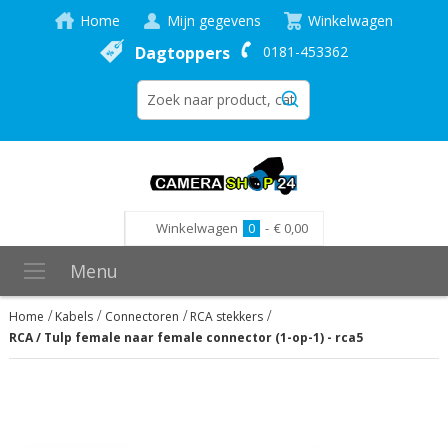
Home
Mijn gegevens
Winkelwagen
Dagtoppers
0181-453362
Winkelwagen
0
-
€ 0,00
Menu
Home
Kabels
Connectoren
RCA stekkers
RCA / Tulp female naar female connector (1-op-1) - rca5
Ga
naar
het