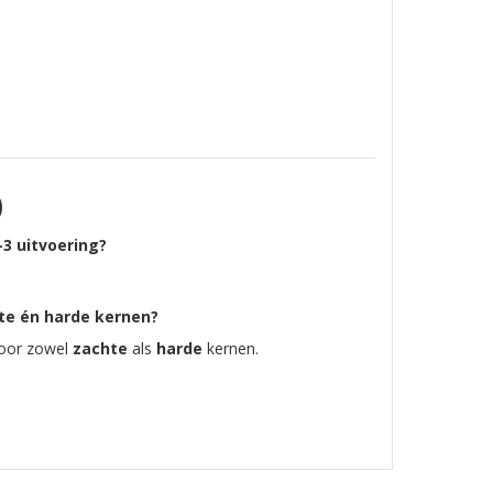
)
3 uitvoering?
hte én harde kernen?
 voor zowel
zachte
als
harde
kernen.