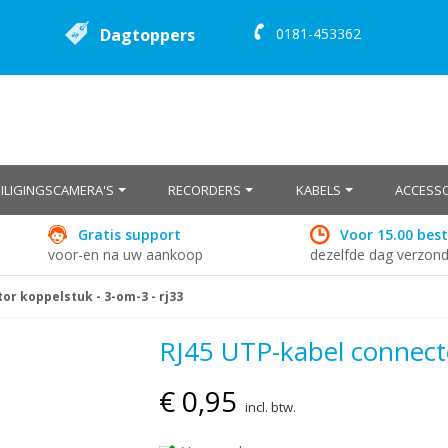
Dagtoppers
0181-453362
EILIGINGSCAMERA'S
RECORDERS
KABELS
ACCESSO
Gratis support
Voor 15.00 best
voor-en na uw aankoop
dezelfde dag verzon
or koppelstuk - 3-om-3 - rj33
RJ45 UTP-kabel connecto
€ 0,95
incl. btw.