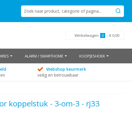
Winkelwagen
0
-
€ 0,00
IRES
ALARM / SMARTHOME
KOOPJESHOEK
eld
Webshop keurmerk
den
veilig en betrouwbaar
r koppelstuk - 3-om-3 - rj33