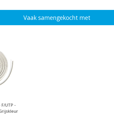
Vaak samengekocht met
- F/UTP -
Grijskleur