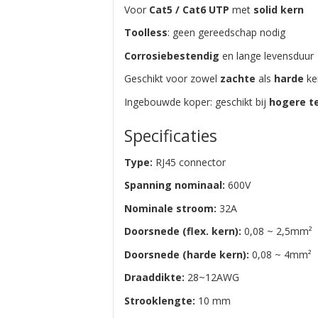
Voor
Cat5 / Cat6 UTP
met
solid kern
Toolless
: geen gereedschap nodig
Corrosiebestendig
en lange levensduur
Geschikt voor zowel
zachte
als
harde
ke
Ingebouwde koper: geschikt bij
hogere t
Specificaties
Type:
RJ45 connector
Spanning nominaal:
600V
Nominale stroom:
32A
Doorsnede (flex. kern):
0,08 ~ 2,5mm²
Doorsnede (harde kern):
0,08 ~ 4mm²
Draaddikte:
28~12AWG
Strooklengte:
10 mm