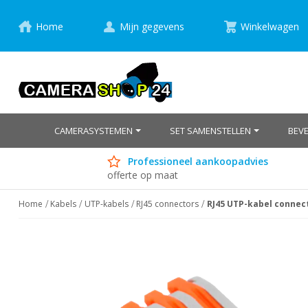
Home
Mijn gegevens
Winkelwagen
CAMERASYSTEMEN
SET SAMENSTELLEN
BEV
Professioneel aankoopadvies
offerte op maat
Home
Kabels
UTP-kabels
RJ45 connectors
RJ45 UTP-kabel connect
Ga
naar
het
einde
van