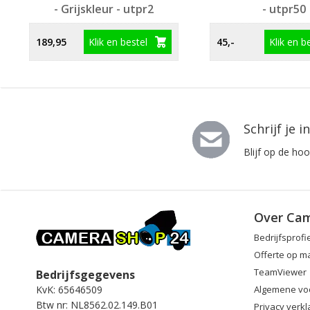
- Grijskleur - utpr2
- utpr50
Klik en bestel
Klik en b
189,95
45,-
Schrijf je 
Blijf op de ho
Over Ca
Bedrijfsprofi
Offerte op m
TeamViewer
Bedrijfsgegevens
Algemene vo
KvK: 65646509
Btw nr: NL8562.02.149.B01
Privacy verkl