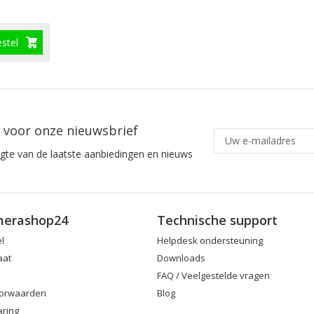
estel
in voor onze nieuwsbrief
ogte van de laatste aanbiedingen en nieuws
merashop24
Technische support
el
Helpdesk ondersteuning
aat
Downloads
FAQ / Veelgestelde vragen
orwaarden
Blog
aring