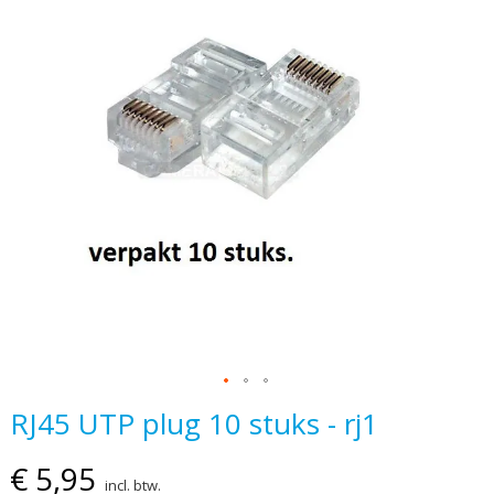
einde
van
de
afbeeldingen-
gallerij
Ga
RJ45 UTP plug 10 stuks - rj1
naar
het
€ 5,95
incl. btw.
begin