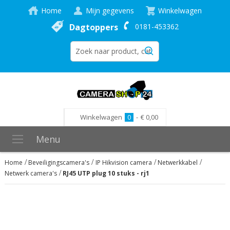
Home
Mijn gegevens
Winkelwagen
Dagtoppers
0181-453362
Winkelwagen
0
-
€ 0,00
Menu
Home
Beveiligingscamera's
IP Hikvision camera
Netwerkkabel
Netwerk camera's
RJ45 UTP plug 10 stuks - rj1
Ga
naar
het