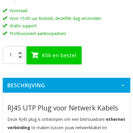
van
Voorraad
de
Voor 15:00 uur besteld, dezelfde dag verzonden
afbeeldingen-
Gratis support
gallerij
Professioneel aankoopadvies
Klik en bestel
BESCHRIJVING
RJ45 UTP Plug voor Netwerk Kabels
Deze RJ45 plug is ontworpen om een betrouwbare
ethernet
verbinding
te maken tussen jouw netwerkkabel en