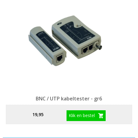
BNC / UTP kabeltester - gr6
19,95
Klik en bestel