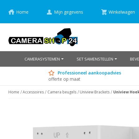
Home
Mijn gegevens
Winkelwagen
CAMERASYSTEMEN
SET SAMENSTELLEN
BEV
Professioneel aankoopadvies
offerte op maat
Home
Accessoires
Camera beugels
Uniview Brackets
Uniview Hoek
Ga
naar
het
einde
van