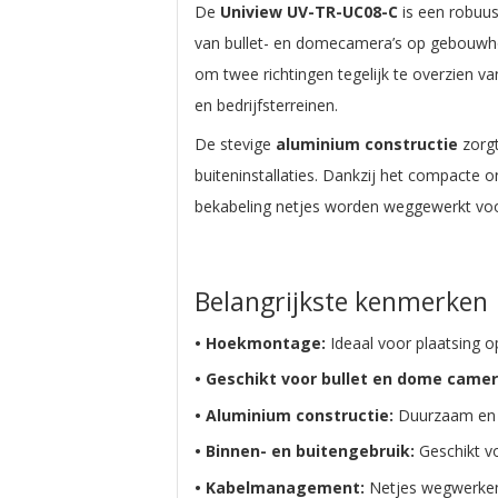
De
Uniview UV-TR-UC08-C
is een robuu
van bullet- en domecamera’s op gebouwh
om twee richtingen tegelijk te overzien v
en bedrijfsterreinen.
De stevige
aluminium constructie
zorgt
buiteninstallaties. Dankzij het compacte
bekabeling netjes worden weggewerkt voor 
Belangrijkste kenmerken
• Hoekmontage:
Ideaal voor plaatsing
• Geschikt voor bullet en dome camer
• Aluminium constructie:
Duurzaam en 
• Binnen- en buitengebruik:
Geschikt vo
• Kabelmanagement:
Netjes wegwerken