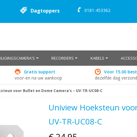
Dagtoppers
0181-453362
EILIGINGSCAMERA'S
RECORDERS
KABELS
ACCESSO
Gratis support
Voor 15.00 best
voor-en na uw aankoop
dezelfde dag verzon
steun voor Bullet en Dome Camera’s – UV-TR-UC08-C
Uniview Hoeksteun voor
UV-TR-UC08-C
€ 24,95