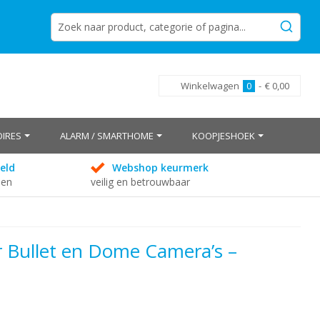
Winkelwagen
0
-
€ 0,00
IRES
ALARM / SMARTHOME
KOOPJESHOEK
eld
Webshop keurmerk
den
veilig en betrouwbaar
 Bullet en Dome Camera’s –