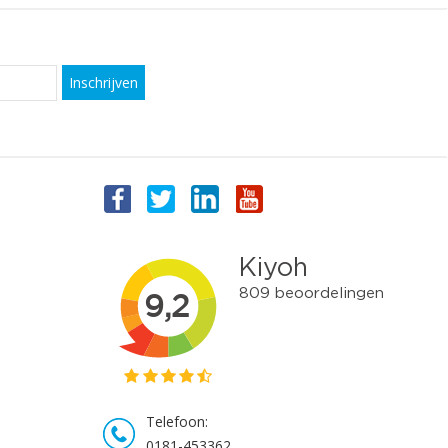
Inschrijven
Telefoon:
0181-453362