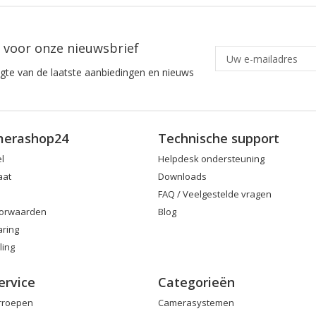
in voor onze nieuwsbrief
ogte van de laatste aanbiedingen en nieuws
merashop24
Technische support
el
Helpdesk ondersteuning
aat
Downloads
FAQ / Veelgestelde vragen
orwaarden
Blog
aring
ling
ervice
Categorieën
erroepen
Camerasystemen