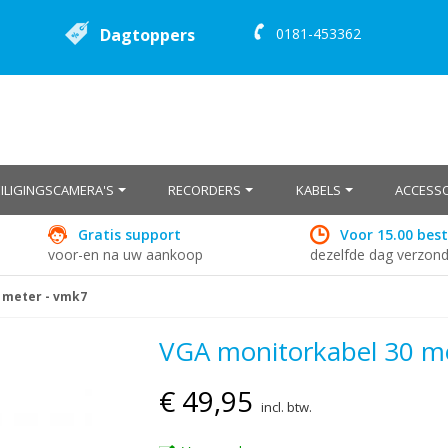
Dagtoppers
0181-453362
EILIGINGSCAMERA'S
RECORDERS
KABELS
ACCESSO
Gratis support
Voor 15.00 best
voor-en na uw aankoop
dezelfde dag verzon
 meter - vmk7
VGA monitorkabel 30 m
€ 49,95
incl. btw.