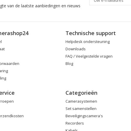
ogte van de laatste aanbiedingen en nieuws
merashop24
Technische support
el
Helpdesk ondersteuning
aat
Downloads
FAQ / Veelgestelde vragen
orwaarden
Blog
aring
ling
ervice
Categorieën
erroepen
Camerasystemen
Set samenstellen
Verzendkosten
Beveiligingscamera's
Recorders
Kabels