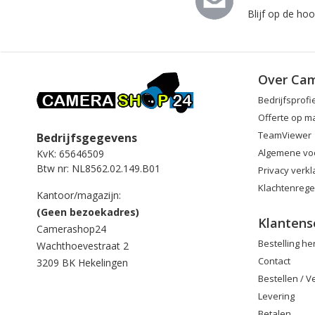
Blijf op de ho
Over Ca
Bedrijfsprofi
Offerte op m
TeamViewer
Bedrijfsgegevens
Algemene vo
KvK: 65646509
Btw nr: NL8562.02.149.B01
Privacy verkl
Klachtenrege
Kantoor/magazijn:
(Geen bezoekadres)
Klantens
Camerashop24
Bestelling h
Wachthoevestraat 2
Contact
3209 BK Hekelingen
Bestellen / 
Levering
Betalen