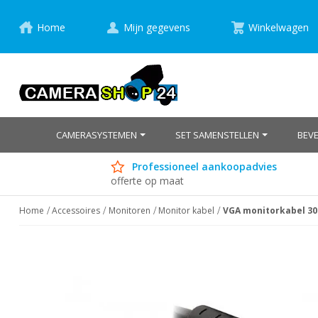
Home
Mijn gegevens
Winkelwagen
CAMERASYSTEMEN
SET SAMENSTELLEN
BEV
Professioneel aankoopadvies
offerte op maat
Home
Accessoires
Monitoren
Monitor kabel
VGA monitorkabel 30
Ga
naar
het
einde
van