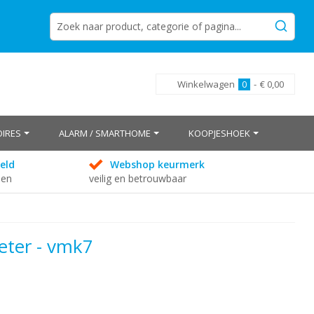
Winkelwagen
0
-
€ 0,00
IRES
ALARM / SMARTHOME
KOOPJESHOEK
eld
Webshop keurmerk
den
veilig en betrouwbaar
eter - vmk7