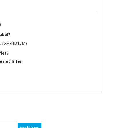
)
abel?
D15M-HD15M).
riet?
rriet filter
.
Inschrijven