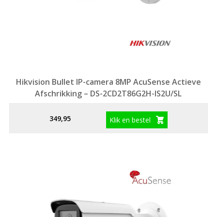
Hikvision Bullet IP-camera 8MP AcuSense Actieve
Afschrikking – DS-2CD2T86G2H-IS2U/SL
349,95
Klik en bestel