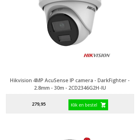
Hikvision 4MP AcuSense IP camera - DarkFighter -
2.8mm - 30m - 2CD2346G2H-IU
279,95
Klik en bestel