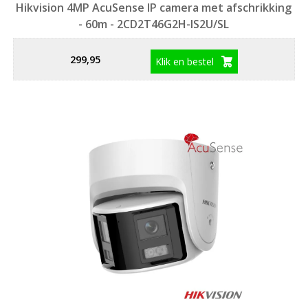
Hikvision 4MP AcuSense IP camera met afschrikking
- 60m - 2CD2T46G2H-IS2U/SL
299,95
Klik en bestel