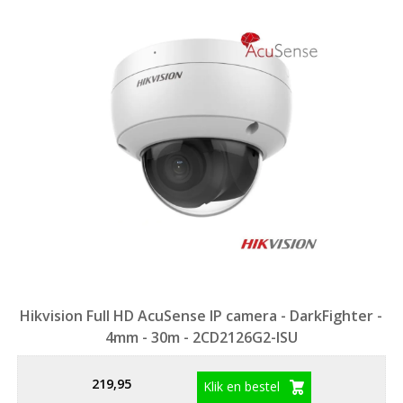
hoog
naar
laag
sorteren
Hikvision Full HD AcuSense IP camera - DarkFighter -
4mm - 30m - 2CD2126G2-ISU
219,95
Klik en bestel