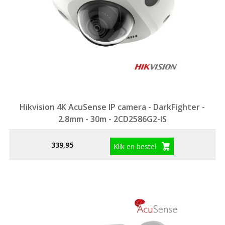
Hikvision 4K AcuSense IP camera - DarkFighter -
2.8mm - 30m - 2CD2586G2-IS
339,95
Klik en bestel