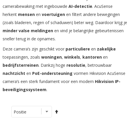
camerabewaking met ingebouwde
AI-detectie
. AcuSense
herkent
mensen
en
voertuigen
en filtert andere bewegingen
(zoals bladeren, regen of schaduwen) beter weg. Daardoor krijg je
minder valse meldingen
en vind je belangrijke gebeurtenissen
sneller terug in de opnames.
Deze camera’s zijn geschikt voor
particuliere
en
zakelijke
toepassingen, zoals
woningen
,
winkels
,
kantoren
en
bedrijfsterreinen
. Dankzij hoge
resolutie
, betrouwbaar
nachtzicht
en
PoE-ondersteuning
vormen Hikvision AcuSense
camera’s een sterk fundament voor een modern
Hikvision IP-
beveiligingssysteem
.
Van