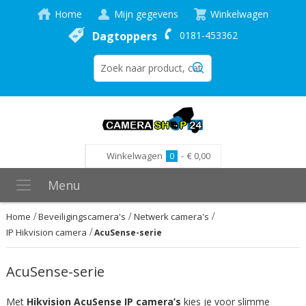
Home
Mijn gegevens
Winkelwagen
Dagtoppers
0181-453362
Winkelwagen
0
-
€ 0,00
Menu
Home
Beveiligingscamera's
Netwerk camera's
IP Hikvision camera
AcuSense-serie
AcuSense-serie
Met
Hikvision AcuSense IP camera’s
kies je voor slimme