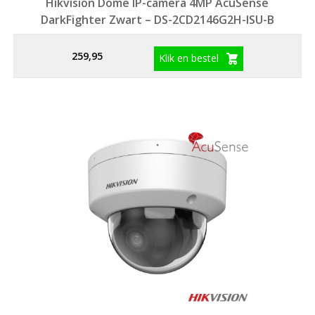
Hikvision Dome IP-camera 4MP AcuSense
DarkFighter Zwart – DS-2CD2146G2H-ISU-B
259,95
Klik en bestel