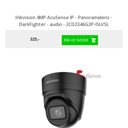
Hikvision 4MP AcuSense IP - Panoramalens -
DarkFighter - audio - 2CD2346G2P-ISU/SL
325,-
Klik en bestel