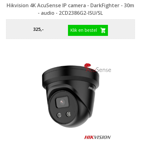
Hikvision 4K AcuSense IP camera - DarkFighter - 30m
- audio - 2CD2386G2-ISU/SL
325,-
Klik en bestel