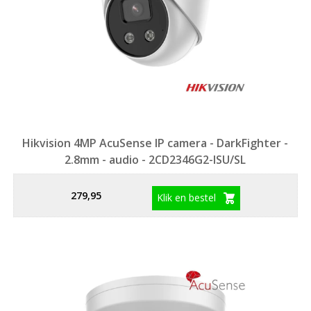
Hikvision 4MP AcuSense IP camera - DarkFighter -
2.8mm - audio - 2CD2346G2-ISU/SL
279,95
Klik en bestel