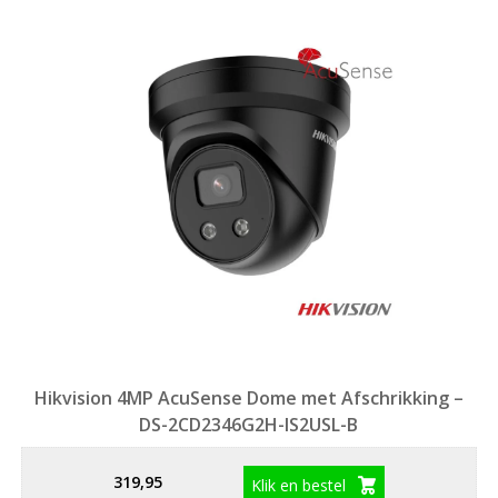
Hikvision 4MP AcuSense Dome met Afschrikking –
DS-2CD2346G2H-IS2USL-B
319,95
Klik en bestel