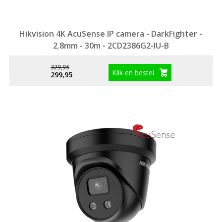
Hikvision 4K AcuSense IP camera - DarkFighter -
2.8mm - 30m - 2CD2386G2-IU-B
329,95
Klik en bestel
299,95