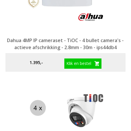
Dahua 4MP IP cameraset - TiOC - 4 bullet camera's -
actieve afschrikking - 2.8mm - 30m - ips44db4
1.395,-
Klik en bestel