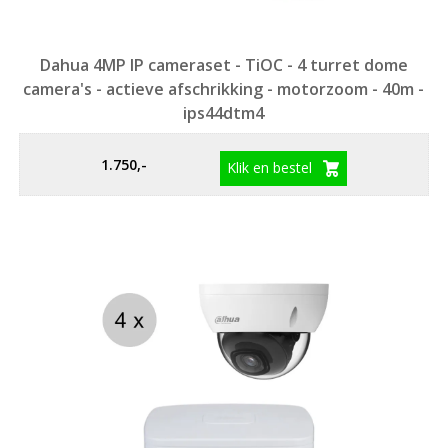
Dahua 4MP IP cameraset - TiOC - 4 turret dome
camera's - actieve afschrikking - motorzoom - 40m -
ips44dtm4
1.750,-
Klik en bestel