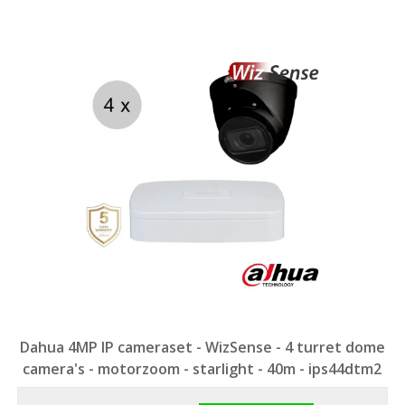
Dahua 4MP IP cameraset - WizSense - 4 turret dome
camera's - motorzoom - starlight - 40m - ips44dtm2