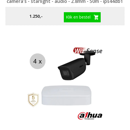
camera's - starlight - audio - 2.8mm - 50m - ips44db1
1.250,-
Klik en bestel