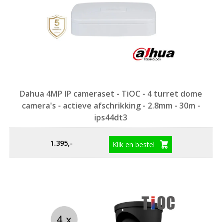
Dahua 4MP IP cameraset - TiOC - 4 turret dome
camera's - actieve afschrikking - 2.8mm - 30m -
ips44dt3
1.395,-
Klik en bestel