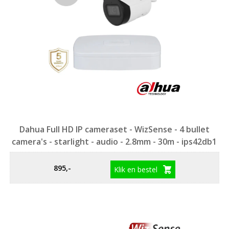
laag
sorteren
Dahua Full HD IP cameraset - WizSense - 4 bullet
camera's - starlight - audio - 2.8mm - 30m - ips42db1
895,-
Klik en bestel