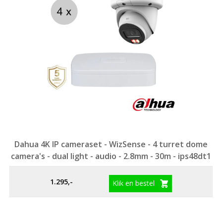
Dahua 4K IP cameraset - WizSense - 4 turret dome
camera's - dual light - audio - 2.8mm - 30m - ips48dt1
1.295,-
Klik en bestel