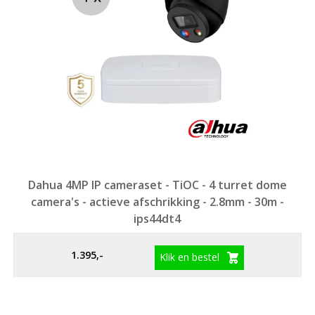
Dahua 4MP IP cameraset - TiOC - 4 turret dome
camera's - actieve afschrikking - 2.8mm - 30m -
ips44dt4
1.395,-
Klik en bestel