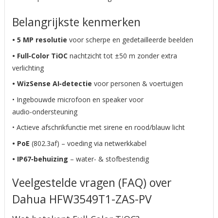
Belangrijkste kenmerken
• 5 MP resolutie
voor scherpe en gedetailleerde beelden
• Full‑Color TiOC
nachtzicht tot ±50 m zonder extra
verlichting
• WizSense AI‑detectie
voor personen & voertuigen
• Ingebouwde microfoon en speaker voor
audio‑ondersteuning
• Actieve afschrikfunctie met sirene en rood/blauw licht
• PoE
(802.3af) – voeding via netwerkkabel
• IP67‑behuizing
– water‑ & stofbestendig
Veelgestelde vragen (FAQ) over
Dahua
HFW3549T1-ZAS-PV