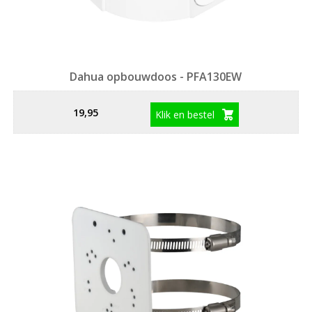
Dahua opbouwdoos - PFA130EW
19,95
Klik en bestel