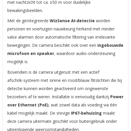
met nachtzicht tot ca. ±50 m voor duidelijke
bewakingsbeelden.
Met de geïntegreerde
WizSense AI‑detectie
worden
personen en voertuigen nauwkeurig herkend met minder
valse alarmen door automatische filtering van irrelevante
bewegingen. De camera beschikt ook over een
ingebouwde
microfoon en speaker
, waardoor audio‑ondersteuning
mogelijk is.
Bovendien is de camera uitgerust met een actief
afschrik‑systeem met sirene en rood/blauw flitslichten die bij
detectie kunnen worden geactiveerd om ongewenste
bezoekers af te weren. Installatie is eenvoudig dankzij
Power
over Ethernet (PoE)
, wat zowel data als voeding via één
kabel mogelijk maakt. De stevige
IP67‑behuizing
maakt
deze camera uitermate geschikt voor buitengebruik onder
uiteenlopende weersomstandigheden.