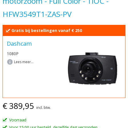
motorzoom - Full Color - TiOC -
begin
HFW3549T1-ZAS-PV
van
de
afbeeldingen-
Gratis bij bestellingen vanaf € 250
gallerij
Dashcam
1080P
Lees meer...
€ 389,95
incl. btw.
Voorraad
Voor 15:00 uur besteld, dezelfde dag verzonden