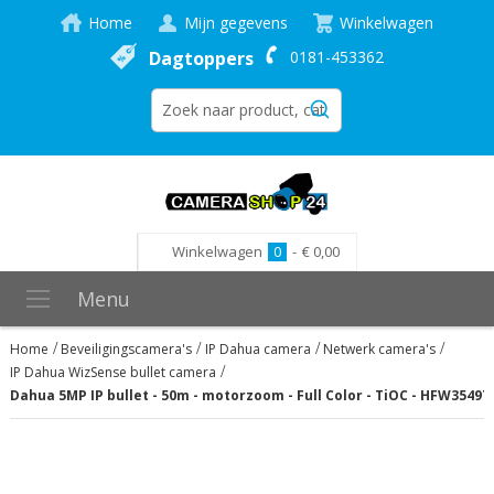
Home
Mijn gegevens
Winkelwagen
Dagtoppers
0181-453362
Winkelwagen
0
-
€ 0,00
Menu
Home
Beveiligingscamera's
IP Dahua camera
Netwerk camera's
IP Dahua WizSense bullet camera
Dahua 5MP IP bullet - 50m - motorzoom - Full Color - TiOC - HFW3549
Ga
naar