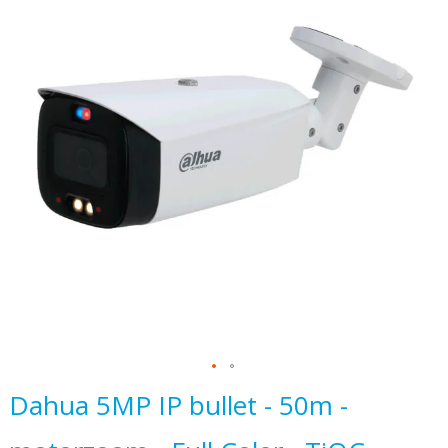
het
einde
van
de
afbeeldingen-
gallerij
Ga
Dahua 5MP IP bullet - 50m -
naar
het