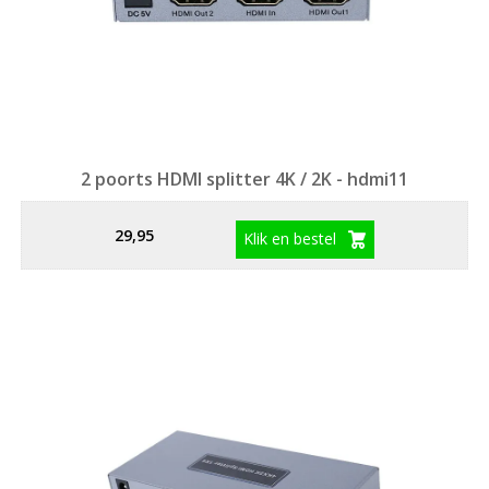
2 poorts HDMI splitter 4K / 2K - hdmi11
29,95
Klik en bestel