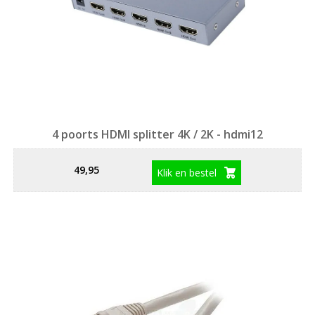
4 poorts HDMI splitter 4K / 2K - hdmi12
49,95
Klik en bestel