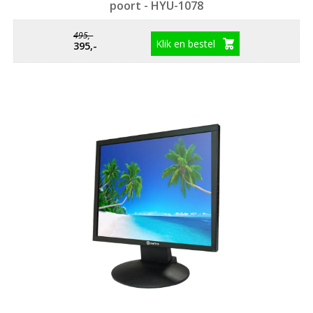
poort - HYU-1078
495,-
Klik en bestel
395,-