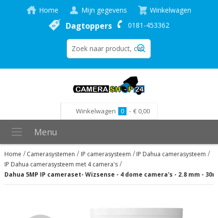
Home
Mijn gegevens
Winkelwagen
Dagtoppers
0181-453362
Winkelwagen
0
-
€ 0,00
Menu
Home
Camerasystemen
IP camerasysteem
IP Dahua camerasysteem
IP Dahua camerasysteem met 4 camera's
Dahua 5MP IP cameraset- Wizsense - 4 dome camera's - 2.8 mm - 30m-
Ga
naar