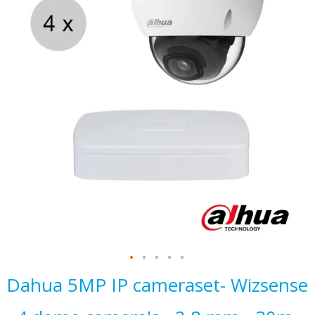
het
einde
van
de
afbeeldingen-
gallerij
Ga
Dahua 5MP IP cameraset- Wizsense
naar
het