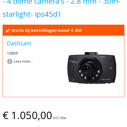
- 4 dome camera's - 2.8 mm - 30m-
begin
starlight- ips45d1
van
de
afbeeldingen-
Gratis bij bestellingen vanaf € 250
gallerij
Dashcam
1080P
Lees meer...
€ 1.050,00
incl. btw.