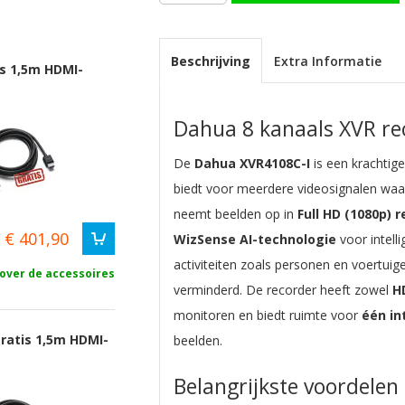
Beschrijving
Extra Informatie
is 1,5m HDMI-
Dahua 8 kanaals XVR re
De
Dahua XVR4108C-I
is een krachtig
biedt voor meerdere videosignalen waa
neemt beelden op in
Full HD (1080p) r
€ 401,90
WizSense AI-technologie
voor intell
activiteiten zoals personen en voertui
over de accessoires
verminderd. De recorder heeft zowel
H
monitoren en biedt ruimte voor
één in
gratis 1,5m HDMI-
beelden.
Belangrijkste voordelen