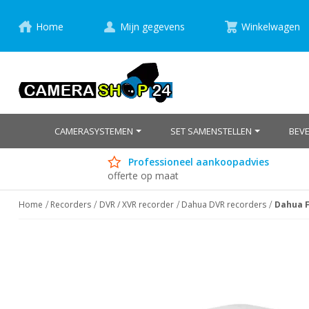
Home
Mijn gegevens
Winkelwagen
CAMERASYSTEMEN
SET SAMENSTELLEN
BEV
Professioneel aankoopadvies
offerte op maat
Home
Recorders
DVR / XVR recorder
Dahua DVR recorders
Dahua F
Ga
naar
het
einde
van