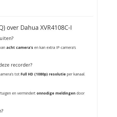
AQ) over Dahua
XVR4108C-I
uiten?
 van
acht camera’s
en kan extra IP-camera’s
deze recorder?
camera’s tot
Full HD (1080p) resolutie
per kanaal.
tuigen en vermindert
onnodige meldingen
door
n?