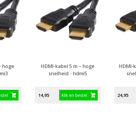
- hoge
HDMI-kabel 5 m – hoge
HDMI-k
dmi3
snelheid - hdmi5
sne
estel
Klik en bestel
14,95
24,95