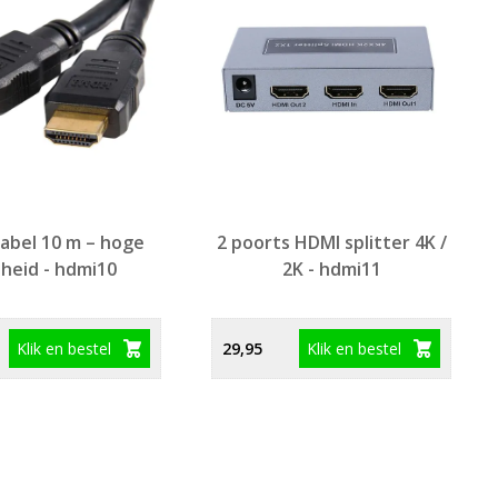
abel 10 m – hoge
2 poorts HDMI splitter 4K /
lheid - hdmi10
2K - hdmi11
Klik en bestel
Klik en bestel
29,95