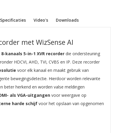
Specificaties
Video's
Downloads
corder met WizSense AI
e
8-kanaals 5-in-1 XVR recorder
die ondersteuning
ronder HDCVI, AHD, TVI, CVBS en IP. Deze recorder
esolutie
voor elk kanaal en maakt gebruik van
igente bewegingsdetectie. Hierdoor worden relevante
gen beter herkend en worden valse meldingen
DMI- als VGA-uitgangen
voor weergave op
terne harde schijf
voor het opslaan van opgenomen