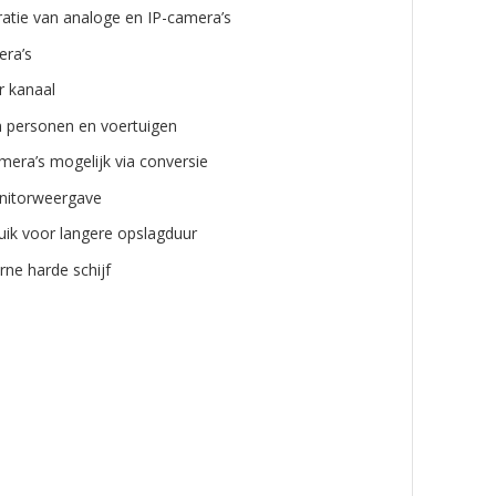
ratie van analoge en IP-camera’s
era’s
r kanaal
an personen en voertuigen
mera’s mogelijk via conversie
nitorweergave
ik voor langere opslagduur
rne harde schijf