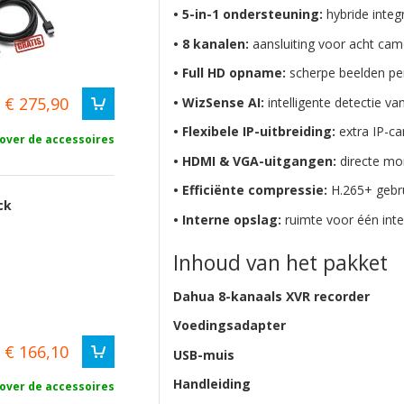
• 5-in-1 ondersteuning:
hybride integ
• 8 kanalen:
aansluiting voor acht cam
• Full HD opname:
scherpe beelden pe
€ 275,90
• WizSense AI:
intelligente detectie v
• Flexibele IP-uitbreiding:
extra IP-ca
over de accessoires
• HDMI & VGA-uitgangen:
directe mo
• Efficiënte compressie:
H.265+ gebru
ck
• Interne opslag:
ruimte voor één inte
Inhoud van het pakket
Dahua 8-kanaals XVR recorder
Voedingsadapter
€ 166,10
USB-muis
Handleiding
over de accessoires