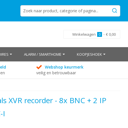
Winkelwagen
0
-
€ 0,00
IRES
ALARM / SMARTHOME
KOOPJESHOEK
eld
Webshop keurmerk
den
veilig en betrouwbaar
ls XVR recorder - 8x BNC + 2 IP
-I