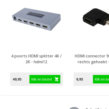
4 poorts HDMI splitter 4K /
HDMI connector 9
2K - hdmi12
rechts gehoekt 
Klik en bestel
Klik en b
49,95
9,95