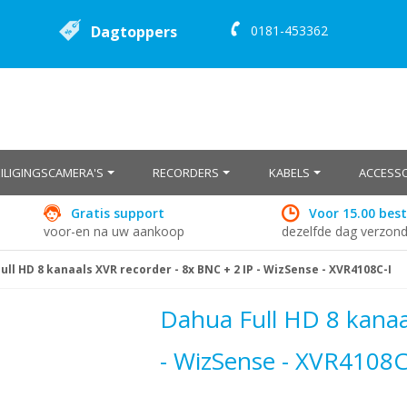
Dagtoppers
0181-453362
EILIGINGSCAMERA'S
RECORDERS
KABELS
ACCESSO
Gratis support
Voor 15.00 best
voor-en na uw aankoop
dezelfde dag verzon
ull HD 8 kanaals XVR recorder - 8x BNC + 2 IP - WizSense - XVR4108C-I
Dahua Full HD 8 kanaa
- WizSense - XVR4108C