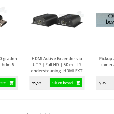
0 graden
HDMI Active Extender via
Pickup 
- hdmi6
UTP | Full HD | 50 m | IR
camera
ondersteuning- HDMI-EXT
estel
Klik en bestel
59,95
6,95