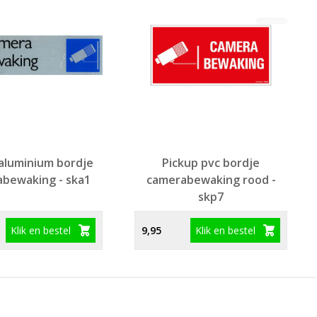
aluminium bordje
Pickup pvc bordje
bewaking - ska1
camerabewaking rood -
skp7
Klik en bestel
Klik en bestel
9,95