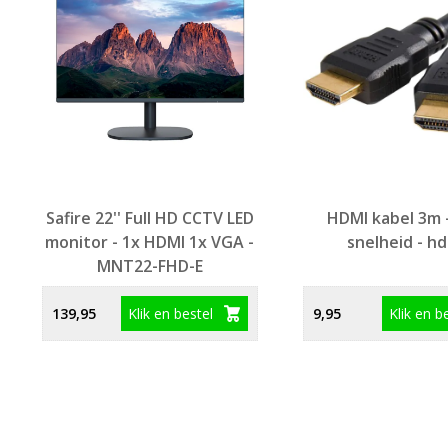
Safire 22'' Full HD CCTV LED
HDMI kabel 3m 
monitor - 1x HDMI 1x VGA -
snelheid - h
MNT22-FHD-E
Klik en bestel
Klik en b
139,95
9,95