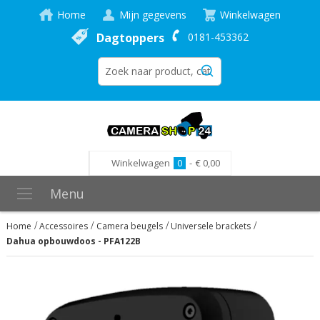
Home
Mijn gegevens
Winkelwagen
Dagtoppers
0181-453362
Winkelwagen
0
-
€ 0,00
Menu
Home
Accessoires
Camera beugels
Universele brackets
Dahua opbouwdoos - PFA122B
Ga
naar
het