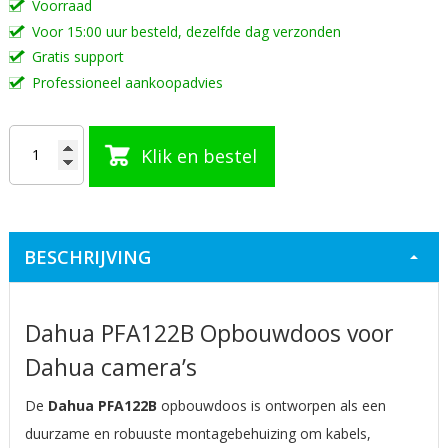
Voorraad
de
Voor 15:00 uur besteld, dezelfde dag verzonden
afbeeldingen-
Gratis support
gallerij
Professioneel aankoopadvies
Klik en bestel
BESCHRIJVING
Dahua PFA122B Opbouwdoos voor
Dahua camera’s
De
Dahua PFA122B
opbouwdoos is ontworpen als een
duurzame en robuuste montagebehuizing om kabels,