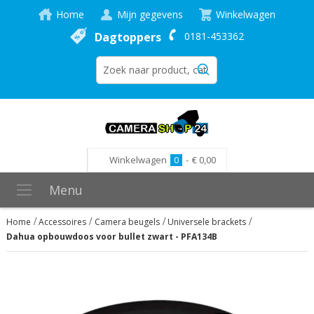
Home
Mijn gegevens
Winkelwagen
Dagtoppers
0181-453362
Winkelwagen
0
-
€ 0,00
Menu
Home
Accessoires
Camera beugels
Universele brackets
Dahua opbouwdoos voor bullet zwart - PFA134B
Ga
naar
het