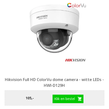
Hikvision Full HD ColorVu dome camera - witte LEDs -
HWI-D129H
105,-
Klik en bestel