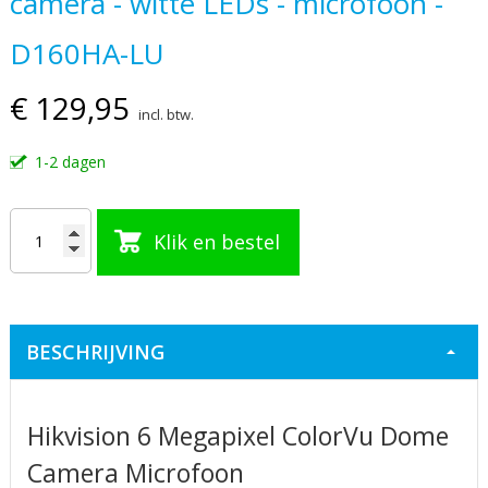
camera - witte LEDs - microfoon -
begin
D160HA-LU
van
de
€ 129,95
afbeeldingen-
incl. btw.
gallerij
1-2 dagen
Klik en bestel
BESCHRIJVING
Hikvision 6 Megapixel ColorVu Dome
Camera Microfoon