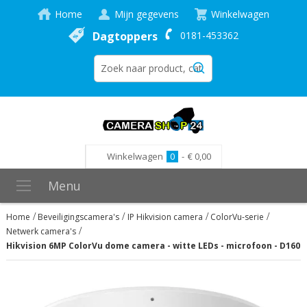
Home
Mijn gegevens
Winkelwagen
Dagtoppers
0181-453362
Winkelwagen
0
-
€ 0,00
Menu
Home
Beveiligingscamera's
IP Hikvision camera
ColorVu-serie
Netwerk camera's
Hikvision 6MP ColorVu dome camera - witte LEDs - microfoon - D160
Ga
naar