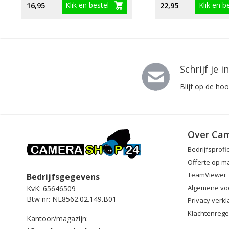
Klik en bestel
Klik en b
16,95
22,95
Schrijf je 
Blijf op de ho
Over Ca
Bedrijfsprofi
Offerte op m
TeamViewer
Bedrijfsgegevens
Algemene vo
KvK: 65646509
Btw nr: NL8562.02.149.B01
Privacy verkl
Klachtenrege
Kantoor/magazijn: