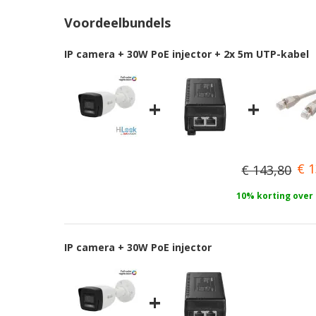
naar
Voordeelbundels
het
begin
IP camera + 30W PoE injector + 2x 5m UTP-kabel
van
de
afbeeldingen-
+
+
gallerij
€ 1
€ 143,80
10% korting over
IP camera + 30W PoE injector
+