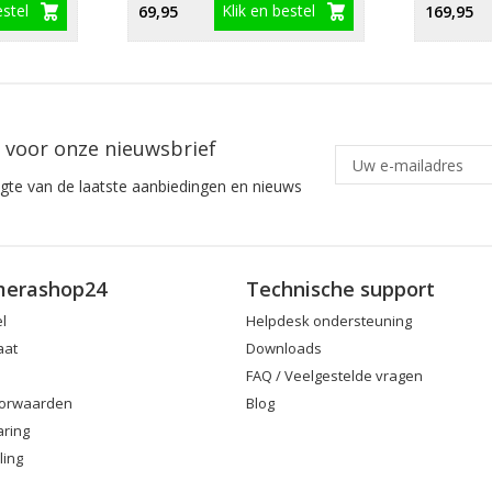
estel
Klik en bestel
69,95
169,95
in voor onze nieuwsbrief
ogte van de laatste aanbiedingen en nieuws
merashop24
Technische support
el
Helpdesk ondersteuning
aat
Downloads
FAQ / Veelgestelde vragen
orwaarden
Blog
aring
ling