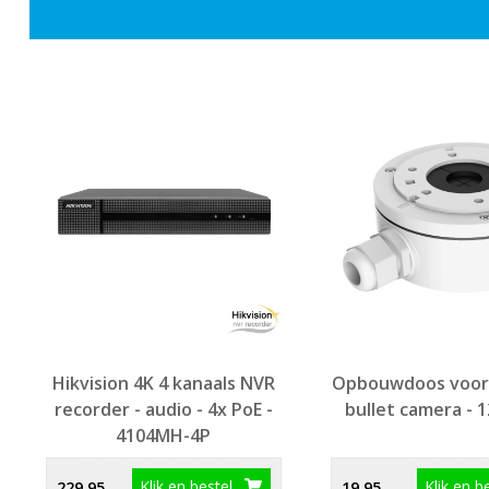
Hikvision 4K 4 kanaals NVR
Opbouwdoos voor
recorder - audio - 4x PoE -
bullet camera - 
4104MH-4P
Klik en bestel
Klik en b
229,95
19,95