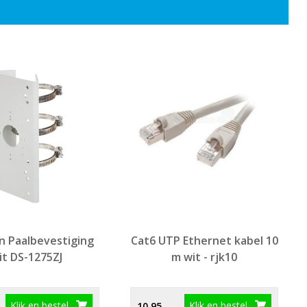
on Paalbevestiging
Cat6 UTP Ethernet kabel 10
t DS-1275ZJ
m wit - rjk10
Klik en bestel
Klik en bestel
10,95