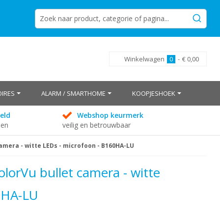
Winkelwagen
0
-
€ 0,00
IRES
ALARM / SMARTHOME
KOOPJESHOEK
eld
Webshop keurmerk
den
veilig en betrouwbaar
amera - witte LEDs - microfoon - B160HA-LU
lorVu bullet camera - witte
0HA-LU