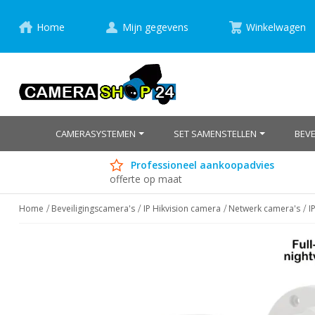
Home
Mijn gegevens
Winkelwagen
CAMERASYSTEMEN
SET SAMENSTELLEN
BEV
Professioneel aankoopadvies
offerte op maat
Home
Beveiligingscamera's
IP Hikvision camera
Netwerk camera's
I
Ga
naar
het
einde
van