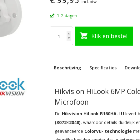
incl. btw.
1-2 dagen
Klik en bestel
Beschrijving
Specificaties
Downl
Hikvision HiLook 6MP Col
Microfoon
De
Hikvision HiLook B160HA-LU
levert 
(3072×2048)
, waardoor details duidelijk 
geavanceerde
ColorVu- technologie
met
kleurrijke beelden zonder dat je externe ve