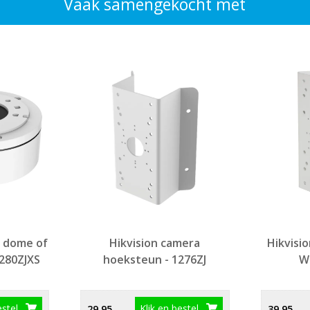
Vaak samengekocht met
 dome of
Hikvision camera
Hikvisi
1280ZJXS
hoeksteun - 1276ZJ
Wi
estel
Klik en bestel
29,95
39,95