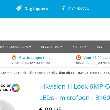
Dagtoppers
0181-453362
EILIGINGSCAMERA'S
RECORDERS
KABELS
ACCESSO
Gratis support
Voor 15.00 best
voor-en na uw aankoop
dezelfde dag verzon
P HiWatch- / HiLook bullet camera's
Hikvision HiLook 6MP ColorVu bullet c
Hikvision HiLook 6MP Co
LEDs - microfoon - B16
€ 99,95