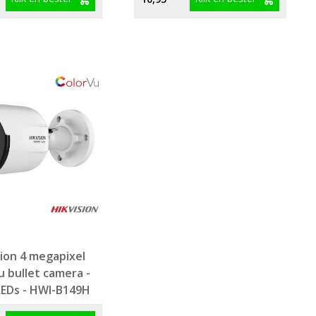
sion 4 megapixel
u bullet camera -
LEDs - HWI-B149H