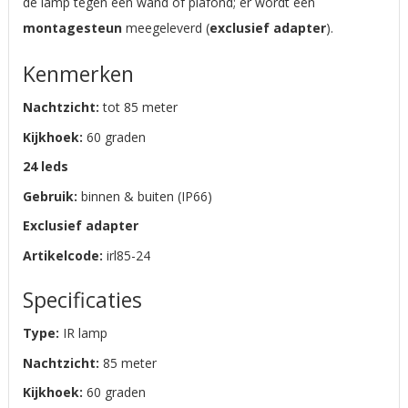
de lamp tegen een wand of plafond; er wordt een
montagesteun
meegeleverd (
exclusief adapter
).
Kenmerken
Nachtzicht:
tot 85 meter
Kijkhoek:
60 graden
24 leds
Gebruik:
binnen & buiten (IP66)
Exclusief adapter
Artikelcode:
irl85-24
Specificaties
Type:
IR lamp
Nachtzicht:
85 meter
Kijkhoek:
60 graden