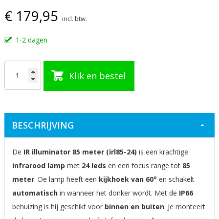
€ 179,95
van
incl. btw.
de
afbeeldingen-
1-2 dagen
gallerij
Klik en bestel
BESCHRIJVING
De
IR illuminator 85 meter (irl85-24)
is een krachtige
infrarood lamp
met
24 leds
en een focus range tot
85
meter
. De lamp heeft een
kijkhoek van 60°
en schakelt
automatisch
in wanneer het donker wordt. Met de
IP66
behuizing is hij geschikt voor
binnen en buiten
. Je monteert