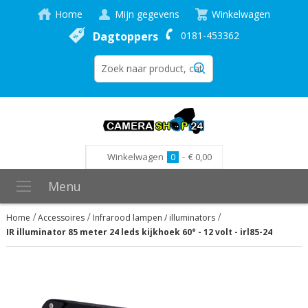
Home
Mijn gegevens
Winkelwagen
Dagtoppers
0181-453362
Winkelwagen
0
-
€ 0,00
Menu
Home
Accessoires
Infrarood lampen / illuminators
IR illuminator 85 meter 24 leds kijkhoek 60° - 12 volt - irl85-24
Ga
naar
het