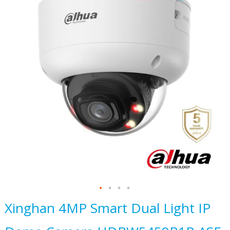
het
einde
van
de
afbeeldingen-
gallerij
Ga
Xinghan 4MP Smart Dual Light IP
naar
het