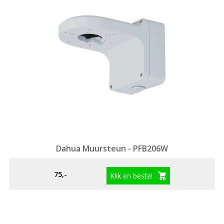
Dahua Muursteun - PFB206W
75,-
Klik en bestel