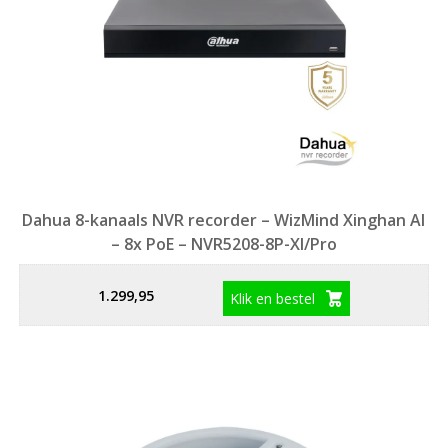
Dahua 8-kanaals NVR recorder – WizMind Xinghan AI
– 8x PoE – NVR5208-8P-XI/Pro
1.299,95
Klik en bestel