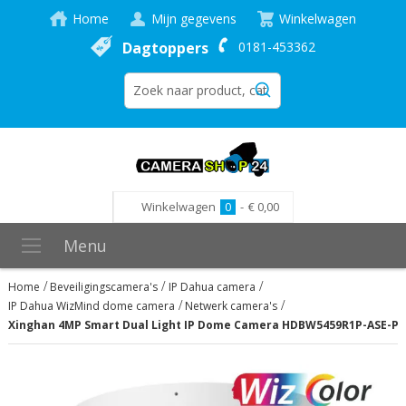
Home
Mijn gegevens
Winkelwagen
Dagtoppers
0181-453362
Winkelwagen
0
-
€ 0,00
Menu
Home
Beveiligingscamera's
IP Dahua camera
IP Dahua WizMind dome camera
Netwerk camera's
Xinghan 4MP Smart Dual Light IP Dome Camera HDBW5459R1P-ASE-P
Ga
naar