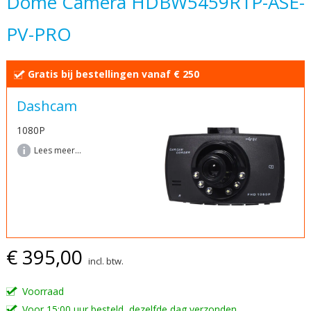
Dome Camera HDBW5459R1P-ASE-
begin
PV-PRO
van
de
afbeeldingen-
Gratis bij bestellingen vanaf € 250
gallerij
Dashcam
1080P
Lees meer...
€ 395,00
incl. btw.
Voorraad
Voor 15:00 uur besteld, dezelfde dag verzonden