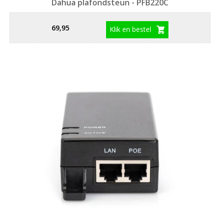
Dahua plafondsteun - PFB220C
69,95
Klik en bestel