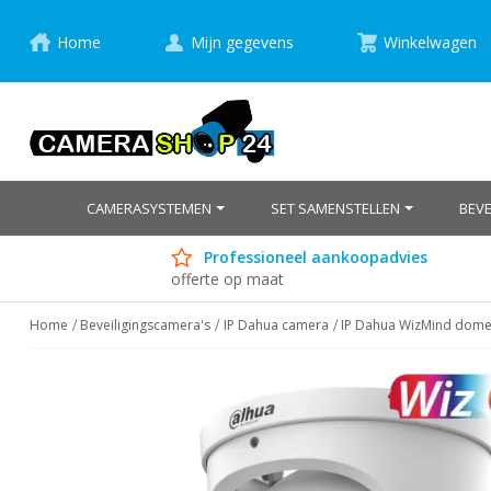
Home
Mijn gegevens
Winkelwagen
CAMERASYSTEMEN
SET SAMENSTELLEN
BEV
Professioneel aankoopadvies
offerte op maat
Home
Beveiligingscamera's
IP Dahua camera
IP Dahua WizMind dom
Ga
naar
het
einde
van