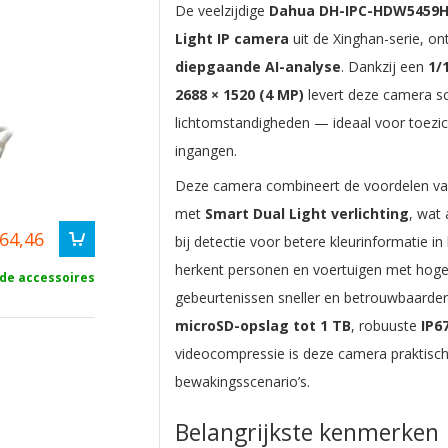
De veelzijdige
Dahua DH-IPC-HDW5459H
Light IP camera
uit de Xinghan-serie, o
diepgaande AI-analyse
. Dankzij een
1/
2688 × 1520 (4 MP)
levert deze camera sc
lichtomstandigheden — ideaal voor toezic
ingangen.
Deze camera combineert de voordelen v
met
Smart Dual Light verlichting
, wat
64,46
bij detectie voor betere kleurinformatie 
herkent personen en voertuigen met hoge
 de accessoires
gebeurtenissen sneller en betrouwbaarder
microSD-opslag tot 1 TB
, robuuste
IP6
videocompressie is deze camera praktisch
bewakingsscenario’s.
Belangrijkste kenmerken