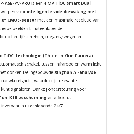
P-ASE-PV-PRO
is een
4 MP TiOC Smart Dual
ntworpen voor
intelligente videobewaking met
1.8" CMOS-sensor
met een maximale resolutie van
herpe beelden bij uiteenlopende
ht op bedrijfsterreinen, toegangswegen en
an
TiOC-technologie (Three-in-One Camera)
 automatisch schakelt tussen infrarood en warm licht
in het donker. De ingebouwde
Xinghan AI-analyse
 nauwkeurigheid, waardoor je relevante
 kunt signaleren. Dankzij ondersteuning voor
7 en IK10 bescherming
en efficiënte
 inzetbaar in uiteenlopende 24/7-