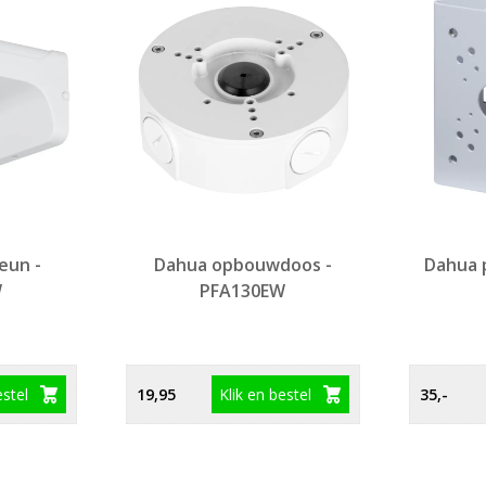
eun -
Dahua opbouwdoos -
Dahua 
W
PFA130EW
estel
Klik en bestel
19,95
35,-