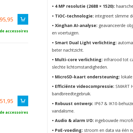
• 4 MP resolutie (2688 × 1520):
haarscher
• TiOC-technologie:
integreert slimme de
95,95
• Xinghan AI-analyse:
geavanceerde obje
 de accessoires
en voertuigen.
• Smart Dual Light verlichting:
automati
beter nachtzicht.
• Multi-core verlichting:
infrarood tot c
slechte lichtomstandigheden.
• MicroSD-kaart ondersteuning:
lokal
• Efficiënte videocompressie:
SMART H.
bandbreedtegebruik.
51,95
• Robuust ontwerp:
IP67 & IK10-behuizi
vandalisme.
 de accessoires
• Audio & alarm I/O:
ingebouwde microfoo
• PoE-voeding:
stroom en data via één ne