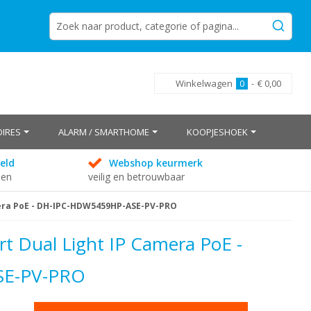
Winkelwagen
0
-
€ 0,00
IRES
ALARM / SMARTHOME
KOOPJESHOEK
eld
Webshop keurmerk
den
veilig en betrouwbaar
mera PoE - DH-IPC-HDW5459HP-ASE-PV-PRO
 Dual Light IP Camera PoE -
SE-PV-PRO