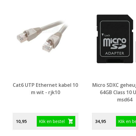
Cat6 UTP Ethernet kabel 10
Micro SDXC geheu
m wit - rjk10
64GB Class 10 U
msd64
Klik en bestel
Klik en b
10,95
34,95