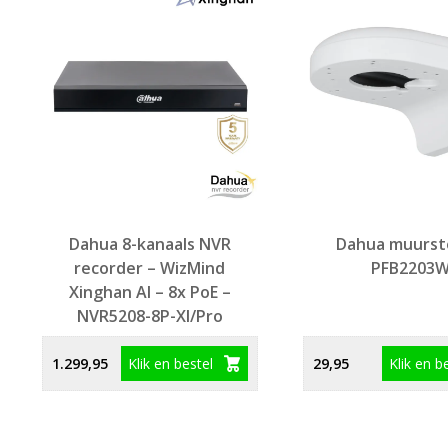
Dahua 8-kanaals NVR
Dahua muurst
recorder – WizMind
PFB2203
Xinghan AI – 8x PoE –
NVR5208-8P-XI/Pro
Klik en bestel
Klik en b
1.299,95
29,95