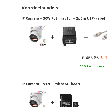
naar
Voordeelbundels
het
begin
IP Camera + 30W PoE injector + 2x 5m UTP-kabel
van
de
afbeeldingen-
+
+
gallerij
€ 4
€ 468,85
10% korting over
IP Camera + 512GB micro SD-kaart
+