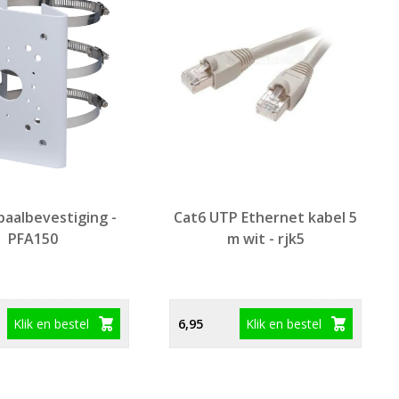
paalbevestiging -
Cat6 UTP Ethernet kabel 5
PFA150
m wit - rjk5
Klik en bestel
Klik en bestel
6,95