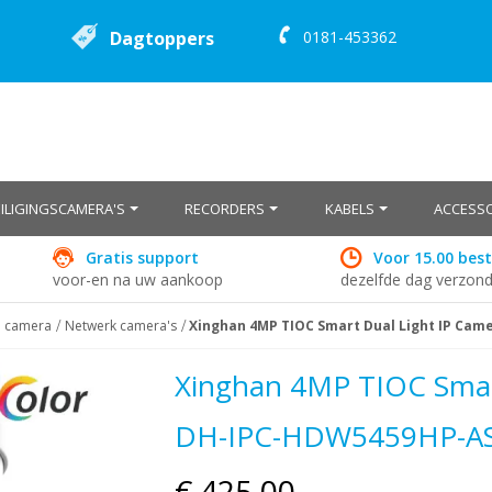
Dagtoppers
0181-453362
EILIGINGSCAMERA'S
RECORDERS
KABELS
ACCESSO
Gratis support
Voor 15.00 best
voor-en na uw aankoop
dezelfde dag verzon
e camera
Netwerk camera's
Xinghan 4MP TIOC Smart Dual Light IP Ca
Xinghan 4MP TIOC Smart
DH-IPC-HDW5459HP-A
€ 425,00