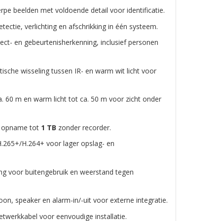
pe beelden met voldoende detail voor identificatie.
tectie, verlichting en afschrikking in één systeem.
ct- en gebeurtenisherkenning, inclusief personen
sche wisseling tussen IR- en warm wit licht voor
a. 60 m en warm licht tot ca. 50 m voor zicht onder
e opname tot
1 TB
zonder recorder.
265+/H.264+ voor lager opslag- en
ng voor buitengebruik en weerstand tegen
n, speaker en alarm-in/-uit voor externe integratie.
twerkkabel voor eenvoudige installatie.