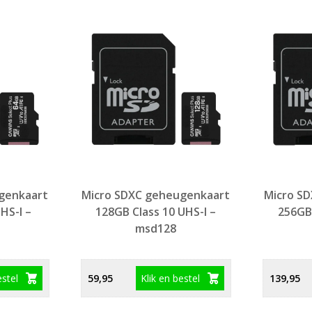
genkaart
Micro SDXC geheugenkaart
Micro S
HS-I –
128GB Class 10 UHS-I –
256GB 
msd128
estel
Klik en bestel
59,95
139,95