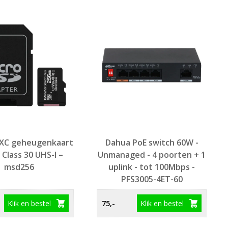
DXC geheugenkaart
Dahua PoE switch 60W -
Class 30 UHS-I –
Unmanaged - 4 poorten + 1
msd256
uplink - tot 100Mbps -
PFS3005-4ET-60
Klik en bestel
Klik en bestel
75,-