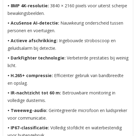
• 8MP 4K-resolutie:
3840 × 2160 pixels voor uiterst scherpe
bewakingsbeelden.
• AcuSense AI-detectie:
Nauwkeurig onderscheid tussen
personen en voertuigen.
• Actieve afschrikking:
Ingebouwde stroboscoop en
geluidsalarm bij detectie.
• DarkFighter technologie:
Verbeterde prestaties bij weinig
licht.
• H.265+ compressie:
Efficiënter gebruik van bandbreedte
en opslag.
• IR-nachtzicht tot 60 m:
Betrouwbare monitoring in
volledige duisternis.
• Tweeweg-audio:
Geïntegreerde microfoon en luidspreker
voor communicatie.
• IP67-classificatie:
Volledig stofdicht en waterbestendig
voor buitengebruik.