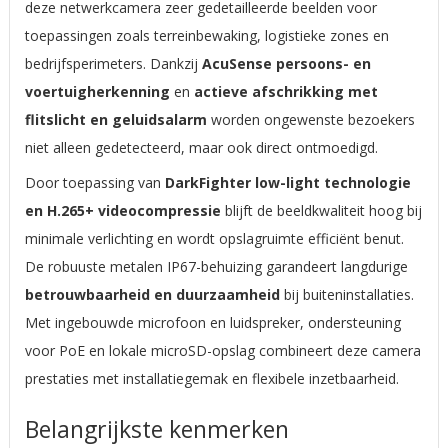
deze netwerkcamera zeer gedetailleerde beelden voor
toepassingen zoals terreinbewaking, logistieke zones en
bedrijfsperimeters. Dankzij
AcuSense persoons- en
voertuigherkenning
en
actieve afschrikking met
flitslicht en geluidsalarm
worden ongewenste bezoekers
niet alleen gedetecteerd, maar ook direct ontmoedigd.
Door toepassing van
DarkFighter low-light technologie
en H.265+ videocompressie
blijft de beeldkwaliteit hoog bij
minimale verlichting en wordt opslagruimte efficiënt benut.
De robuuste metalen IP67-behuizing garandeert langdurige
betrouwbaarheid en duurzaamheid
bij buiteninstallaties.
Met ingebouwde microfoon en luidspreker, ondersteuning
voor PoE en lokale microSD-opslag combineert deze camera
prestaties met installatiegemak en flexibele inzetbaarheid.
Belangrijkste kenmerken