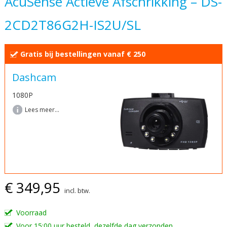
AcuSense Actieve Afschrikking – DS-
begin
2CD2T86G2H-IS2U/SL
van
de
afbeeldingen-
Gratis bij bestellingen vanaf € 250
gallerij
Dashcam
1080P
Lees meer...
€ 349,95
incl. btw.
Voorraad
Voor 15:00 uur besteld, dezelfde dag verzonden