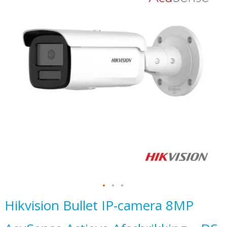
het
einde
van
de
afbeeldingen-
gallerij
Ga
Hikvision Bullet IP-camera 8MP
naar
het