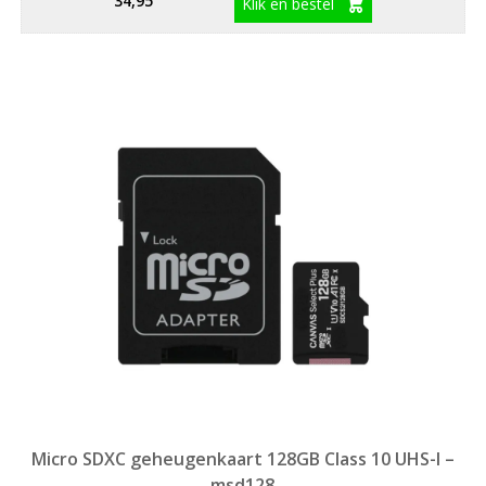
34,95
Klik en bestel
Micro SDXC geheugenkaart 128GB Class 10 UHS-I –
msd128