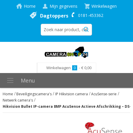
Home
Mijn gegevens
Winkelwagen
Dagtoppers
0181-453362
Winkelwagen
0
-
€ 0,00
Menu
Home
Beveiligingscamera's
IP Hikvision camera
AcuSense-serie
Netwerk camera's
Hikvision Bullet IP-camera 8MP AcuSense Actieve Afschrikking – DS
Ga
naar